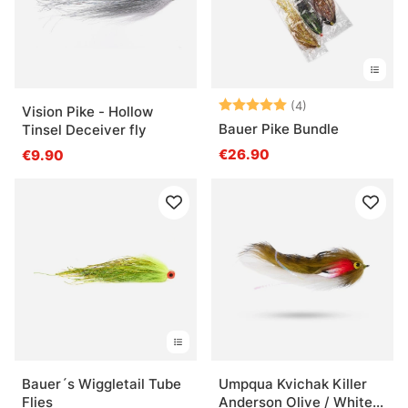
Bewertung:
5.0 von 5 Ster
(4)
Vision Pike - Hollow
Bauer Pike Bundle
Tinsel Deceiver fly
€26.90
€9.90
Bauer´s Wiggletail Tube
Umpqua Kvichak Killer
Flies
Anderson Olive / White