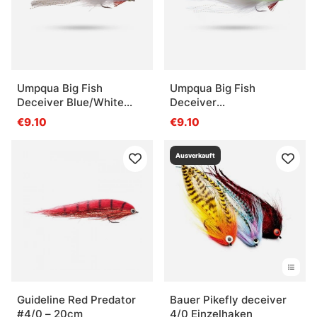
Umpqua Big Fish
Umpqua Big Fish
Deceiver Blue/White
Deceiver
#3/0
Chartreuse/White #3/0
€9.10
€9.10
Ausverkauft
Guideline Red Predator
Bauer Pikefly deceiver
#4/0 – 20cm
4/0 Einzelhaken