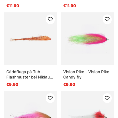
#1/0
€11.90
€11.90
Gäddfluga på Tub -
Vision Pike - Vision Pike
Flashmuster bei Niklaus
Candy fly
Bauer, UV Carrot
€9.90
€9.90