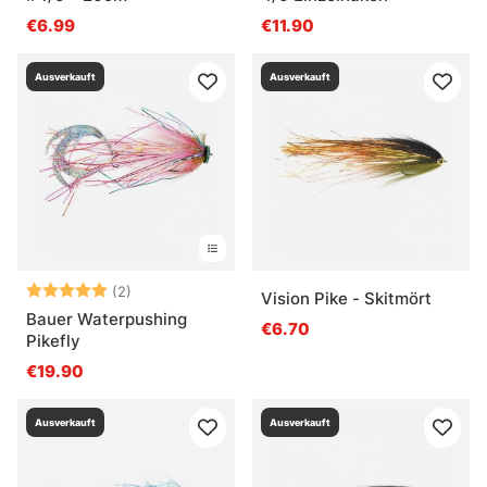
€6.99
€11.90
Ausverkauft
Ausverkauft
Bewertung:
5.0 von 5 Sternen
(2)
Vision Pike - Skitmört
Bauer Waterpushing
€6.70
Pikefly
€19.90
Ausverkauft
Ausverkauft