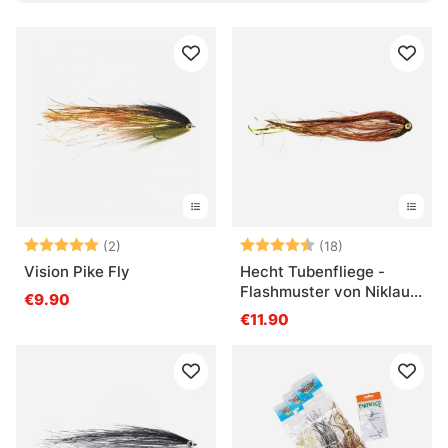
Bewertung:
5.0 von 5 Sternen
Bewertung:
4.9 von 5 Ster
(2)
(18)
Vision Pike Fly
Hecht Tubenfliege -
Flashmuster von Niklaus
€9.90
Bauer
€11.90