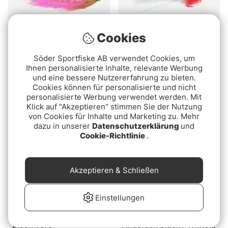
Cookies
Söder Sportfiske AB verwendet Cookies, um
Vision Pike - Reversed
Umpqua Pike Snake
Ihnen personalisierte Inhalte, relevante Werbung
Nelli fly
Red/White #3/0
und eine bessere Nutzererfahrung zu bieten.
Cookies können für personalisierte und nicht
€9.90
€15.90
personalisierte Werbung verwendet werden. Mit
Klick auf "Akzeptieren" stimmen Sie der Nutzung
von Cookies für Inhalte und Marketing zu. Mehr
dazu in unserer
Datenschutzerklärung
und
Cookie-Richtlinie
.
Akzeptieren & Schließen
Einstellungen
Umpqua Pike Snake
Umpqua Kvichak Killer
Black #3/0
Anderson Black / White