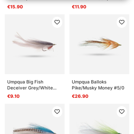
#1/0
€15.90
€11.90
Umpqua Big Fish
Umpqua Balloks
Deceiver Grey/White
Pike/Musky Money #5/0
#3/0
€9.10
€26.90