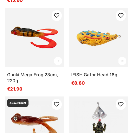
€15.90
Gunki Mega Frog 23cm,
IFISH Gator Head 16g
220g
€8.80
€21.90
Ausverkauft