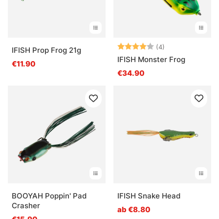
Bewertung:
4.0 von 5 Ster
(4)
IFISH Prop Frog 21g
IFISH Monster Frog
€11.90
€34.90
BOOYAH Poppin' Pad
IFISH Snake Head
Crasher
ab €8.80