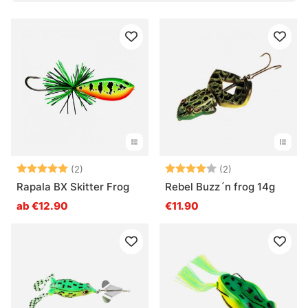
Wann fängt ein Froschköder am besten?
Was ist der Vorteil von weedless montierten
Haken?
Für welche Räuber sind Froschköder gedacht?
Bewertung:
5.0 von 5 Sternen
Bewertung:
4.0 von 5 Ster
(2)
(2)
Rapala BX Skitter Frog
Rebel Buzz´n frog 14g
ab €12.90
€11.90