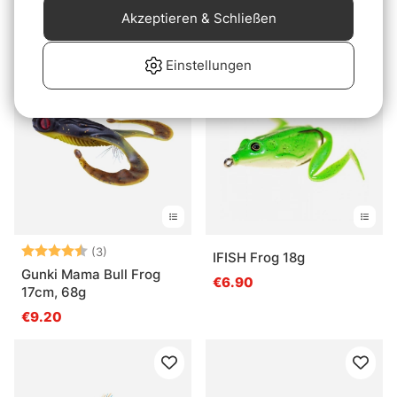
Floating RTF
Akzeptieren & Schließen
€9.50
ab €7.10
Einstellungen
Bewertung:
4.7 von 5 Sternen
(3)
IFISH Frog 18g
Gunki Mama Bull Frog
€6.90
17cm, 68g
€9.20