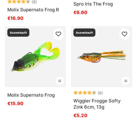
Bewertung:
4.3 von 5 Sternen
(6)
Spro Iris The Frog
Molix Supernato Frog R
€6.60
€16.90
Ausverkauft
Ausverkauft
Bewertung:
4.2 von 5 Ster
(6)
Molix Supernato Frog
Wiggler Frogge Softy
€15.90
Zink 6cm, 13g
€5.20