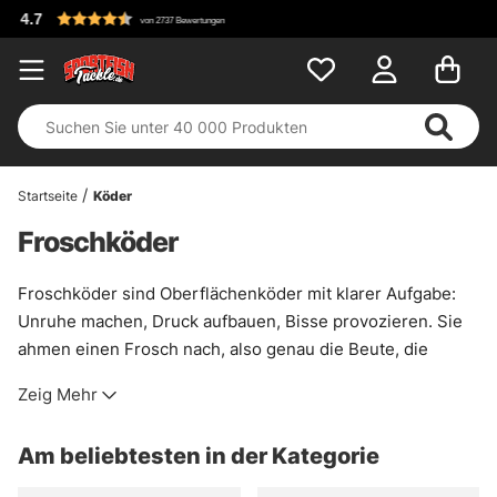
Kostenloser Versand 
gen
Startseite
Köder
Froschköder
Froschköder sind Oberflächenköder mit klarer Aufgabe:
Unruhe machen, Druck aufbauen, Bisse provozieren. Sie
ahmen einen Frosch nach, also genau die Beute, die
Hecht, Barsch und auch Schwarzbarsch gern mal aus dem
Zeig Mehr
Kraut pflücken. Besonders stark sind sie dort, wo andere
Köder hängenbleiben würden. Zwischen Seerosen, in
Am beliebtesten in der Kategorie
Schilfkanten, über Krautfeldern. Da spielen sie ihren
Trumpf aus.