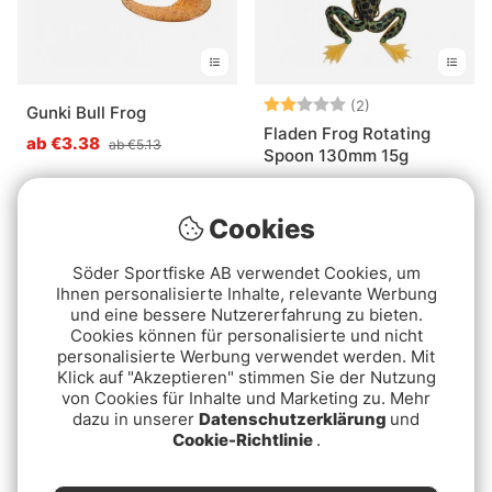
Bewertung:
2.0 von 5 Ster
(2)
Gunki Bull Frog
Fladen Frog Rotating
ab €3.38
ab €5.13
Spoon 130mm 15g
ab €3.90
Cookies
Söder Sportfiske AB verwendet Cookies, um
Ihnen personalisierte Inhalte, relevante Werbung
und eine bessere Nutzererfahrung zu bieten.
Cookies können für personalisierte und nicht
personalisierte Werbung verwendet werden. Mit
Klick auf "Akzeptieren" stimmen Sie der Nutzung
von Cookies für Inhalte und Marketing zu. Mehr
dazu in unserer
Datenschutzerklärung
und
Cookie-Richtlinie
.
Bewertung:
4.3 von 5 Ster
(4)
Rebel Pop N´Frog 5,3g
Savage Gear Tough Toad
4,7cm