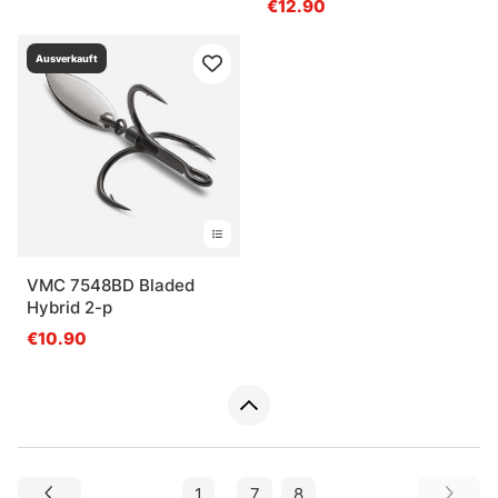
€12.90
Ausverkauft
VMC 7548BD Bladed
Hybrid 2-p
€10.90
1
...
7
8