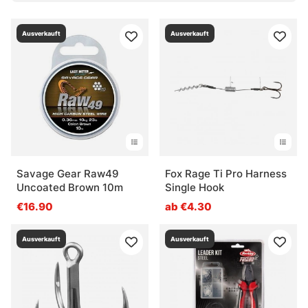
Was ist der Vorteil von Titan als Material?
Ausverkauft
Ausverkauft
Wann lohnt sich ein fertiger Stinger?
Was ist beim Material und bei der Größe wichtig?
Savage Gear Raw49
Fox Rage Ti Pro Harness
Uncoated Brown 10m
Single Hook
€16.90
ab €4.30
Ausverkauft
Ausverkauft