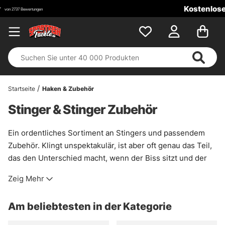
Kostenloser Versand ab 100 €!
Startseite
Haken & Zubehör
Stinger & Stinger Zubehör
Ein ordentliches Sortiment an Stingers und passendem
Zubehör. Klingt unspektakulär, ist aber oft genau das Teil,
das den Unterschied macht, wenn der Biss sitzt und der
Fisch dann doch noch abdreht. Die richtige Größe, das
Zeig Mehr
passende Material und saubere Verbindungen helfen
dabei, Verluste zu vermeiden und das Vorfach nicht
Am beliebtesten in der Kategorie
unnötig zu belasten.
Viele der heutigen Fertiglösungen passen zu den meisten