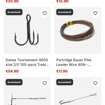
€25.90
€12.90
Ausverkauft
Ausverkauft
Daiwa Tournament 4600
Partridge Bauer Pike
size 2/0 100-pack Treble
Leader Wire 40lb -
Hooks
Brown
€54.90
€11.90
Ausverkauft
Ausverkauft