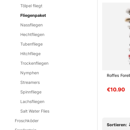
Tölpel fliegt
Fliegenpaket
Nassfliegen
Hechtfliegen
Tubenfliege
Hitchfliege
Trockenfliegen
Nymphen
Roffes Äsche Fliegen 8-pack
Roffes Forel
Streamers
€10.90
€10.90
Spinnfliege
Lachsfliegen
Salt Water Flies
Froschköder
Sortieren: