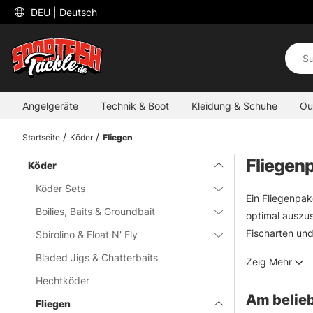
 DEU 
| Deutsch
Angelgeräte
Technik & Boot
Kleidung & Schuhe
Ou
Startseite
Köder
Fliegen
Fliegen
Köder
Köder Sets
Ein Fliegenpak
Boilies, Baits & Groundbait
optimal auszus
Fischarten und
Sbirolino & Float N' Fly
Salzwasser fis
Bladed Jigs & Chatterbaits
Zeig Mehr
Hechtköder
Am belieb
Fliegen