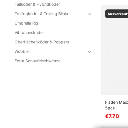
Tailköder & Hybridköder
Trollingköder & Trolling Blinker
Ausverkauf
Umbrella Rig
Vibrationsköder
Oberflächenköder & Poppers
Wobbler
Extra Schaufelschwänze
Fladen Max
5pcs
€7.70