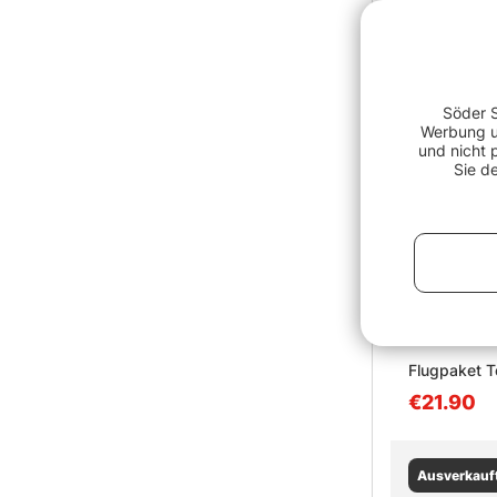
Ausverkauf
Söder S
Werbung un
und nicht 
Sie d
Flugpaket To
€21.90
Ausverkauf