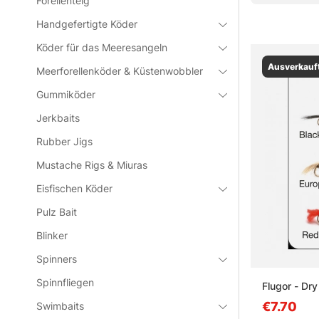
Forellenteig
Handgefertigte Köder
Köder für das Meeresangeln
Ausverkauf
Meerforellenköder & Küstenwobbler
Gummiköder
Jerkbaits
Rubber Jigs
Mustache Rigs & Miuras
Eisfischen Köder
Pulz Bait
Blinker
Spinners
Spinnfliegen
Flugor - Dry 
€7.70
Swimbaits