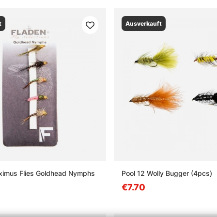
t
Ausverkauft
ximus Flies Goldhead Nymphs
Pool 12 Wolly Bugger (4pcs)
€7.70