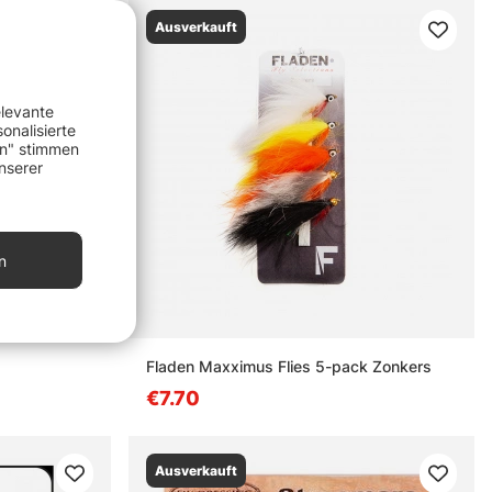
Ausverkauft
elevante
onalisierte
en" stimmen
nserer
n
Fladen Maxximus Flies 5-pack Zonkers
€7.70
Ausverkauft