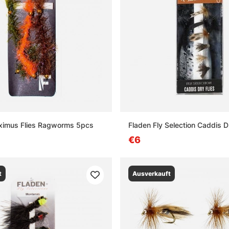
ximus Flies Ragworms 5pcs
Fladen Fly Selection Caddis Dr
€6
t
Ausverkauft