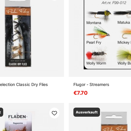
election Classic Dry Flies
Flugor - Streamers
€7.70
t
Ausverkauft