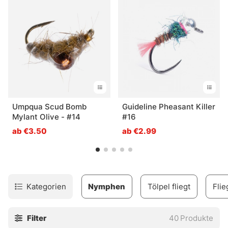
Oberfläche fressen und bieten eine exzellente
Möglichkeit, gezielt auf Fischarten in tieferem Wasser zu
angeln.
Umpqua Scud Bomb
Guideline Pheasant Killer
Mylant Olive - #14
#16
ab €3.50
ab €2.99
Kategorien
Nymphen
Tölpel fliegt
Fli
Filter
40
Produkte