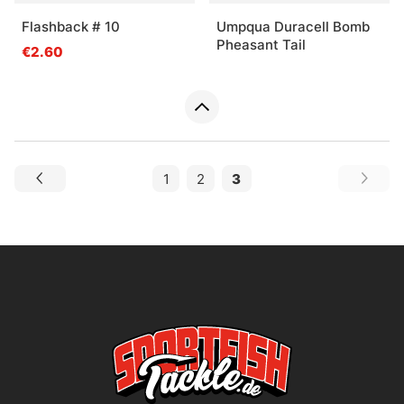
Flashback # 10
Umpqua Duracell Bomb
Pheasant Tail
€2.60
1
2
3