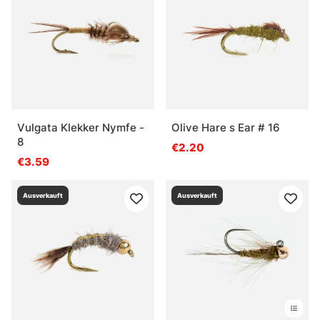
Vulgata Klekker Nymfe -
Olive Hare s Ear # 16
8
€2.20
€3.59
Ausverkauft
Ausverkauft