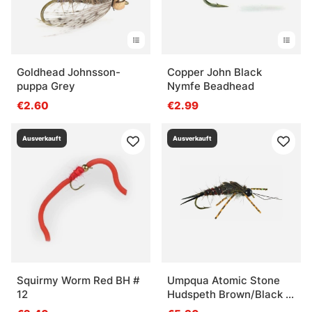
Goldhead Johnsson-
Copper John Black
puppa Grey
Nymfe Beadhead
€2.60
€2.99
Ausverkauft
Ausverkauft
Squirmy Worm Red BH #
Umpqua Atomic Stone
12
Hudspeth Brown/Black -
#6