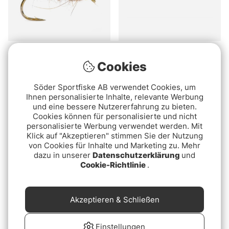
Hares Ear Trout # 12
Hares Ear Streamer # 10
Cookies
€2.20
€2.20
Söder Sportfiske AB verwendet Cookies, um
Ausverkauft
Ausverkauft
Ihnen personalisierte Inhalte, relevante Werbung
und eine bessere Nutzererfahrung zu bieten.
Cookies können für personalisierte und nicht
personalisierte Werbung verwendet werden. Mit
Klick auf "Akzeptieren" stimmen Sie der Nutzung
von Cookies für Inhalte und Marketing zu. Mehr
dazu in unserer
Datenschutzerklärung
und
Cookie-Richtlinie
.
GH Hares Ear
Black Martinez Trout #
Akzeptieren & Schließen
kopparribbad - brun # 10
14
€2.60
€2.20
Einstellungen