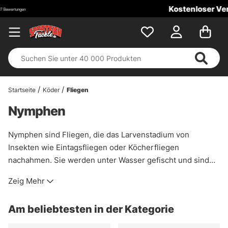
Kostenloser Versand ab 100 €!
Startseite
Köder
Fliegen
Nymphen
Nymphen sind Fliegen, die das Larvenstadium von
Insekten wie Eintagsfliegen oder Köcherfliegen
nachahmen. Sie werden unter Wasser gefischt und sind
ideal für die Forellen- und Süßwasserfischerei. Nymphen
Zeig Mehr
sind in verschiedenen Größen und Farben erhältlich, um
den natürlichen Insektenbewegungen zu entsprechen und
Am beliebtesten in der Kategorie
die Aufmerksamkeit der Fische zu erregen. Sie sind
besonders effektiv, wenn die Fische nicht an der