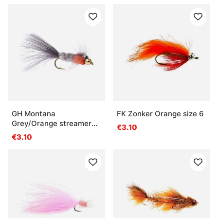
GH Montana
FK Zonker Orange size 6
Grey/Orange streamer
€3.10
size 8
€3.10