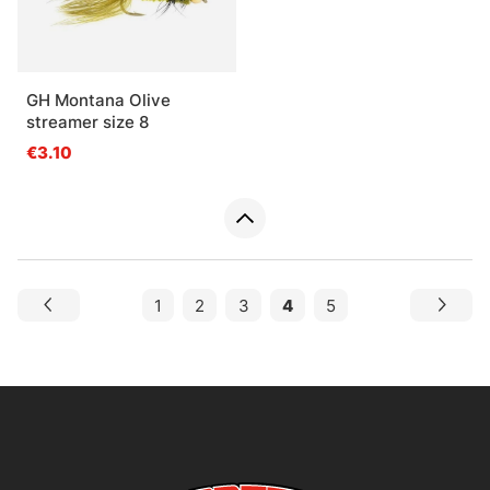
GH Montana Olive
streamer size 8
€3.10
1
2
3
4
5