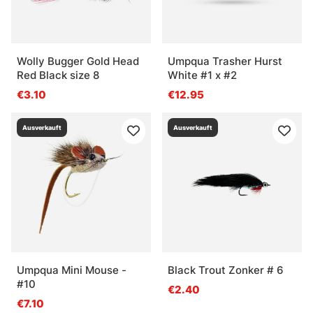
Wolly Bugger Gold Head
Umpqua Trasher Hurst
Red Black size 8
White #1 x #2
€3.10
€12.95
Ausverkauft
Ausverkauft
Umpqua Mini Mouse -
Black Trout Zonker # 6
#10
€2.40
€7.10