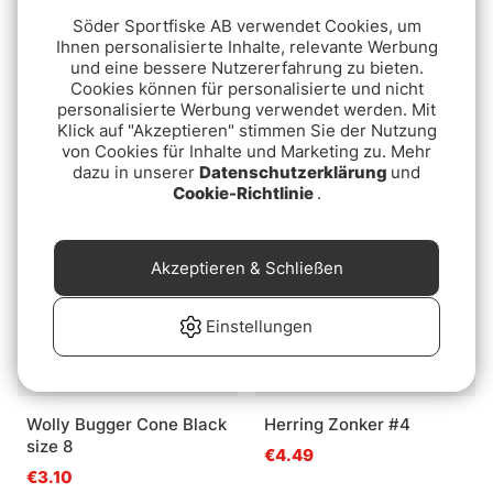
Söder Sportfiske AB verwendet Cookies, um
Ihnen personalisierte Inhalte, relevante Werbung
und eine bessere Nutzererfahrung zu bieten.
Cookies können für personalisierte und nicht
Guideline Suck On This
Mickey Finn
personalisierte Werbung verwendet werden. Mit
Olive
€4.49
Klick auf "Akzeptieren" stimmen Sie der Nutzung
€4.49
von Cookies für Inhalte und Marketing zu. Mehr
dazu in unserer
Datenschutzerklärung
und
Cookie-Richtlinie
.
Ausverkauft
Ausverkauft
Akzeptieren & Schließen
Einstellungen
Wolly Bugger Cone Black
Herring Zonker #4
size 8
€4.49
€3.10