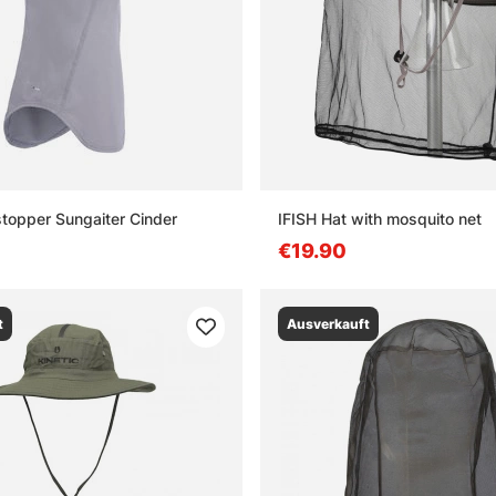
opper Sungaiter Cinder
IFISH Hat with mosquito net
€19.90
t
Ausverkauft