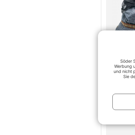
Söder S
Werbung un
und nicht 
Stoxdal Mos
Sie d
€15.90