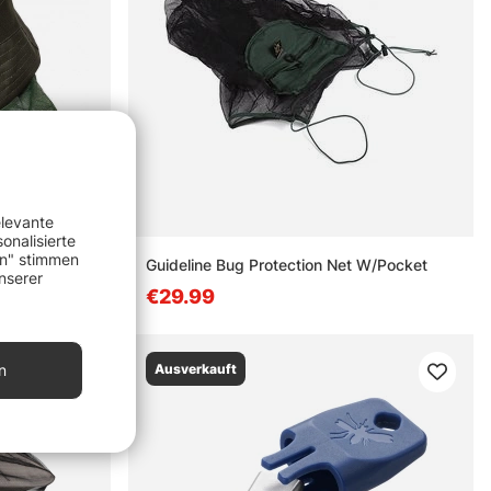
elevante
onalisierte
en" stimmen
t
Guideline Bug Protection Net W/Pocket
nserer
€29.99
Ausverkauft
n