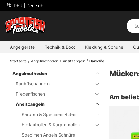
 DEU 
| Deutsch
Angelgeräte
Technik & Boot
Kleidung & Schuhe
Ou
Startseite
Angelmethoden
Ansitzangeln
Banklife
Mückens
Angelmethoden
Raubfischangeln
Fliegenfischen
Am belieb
Ansitzangeln
Karpfen & Specimen Ruten
Freilaufrollen & Karpfenrollen
Specimen Angeln Schnüre