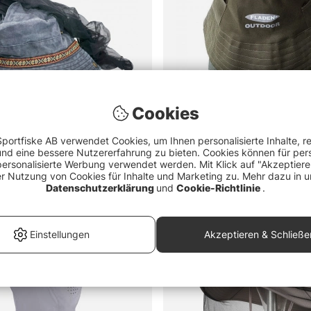
Cookies
portfiske AB verwendet Cookies, um Ihnen personalisierte Inhalte, r
d eine bessere Nutzererfahrung zu bieten. Cookies können für pers
personalisierte Werbung verwendet werden. Mit Klick auf "Akzeptier
quito Hat
Fladen Mosquito Net With Ha
er Nutzung von Cookies für Inhalte und Marketing zu. Mehr dazu in u
€5
Datenschutzerklärung
und
Cookie-Richtlinie
.
Einstellungen
Akzeptieren & Schließe