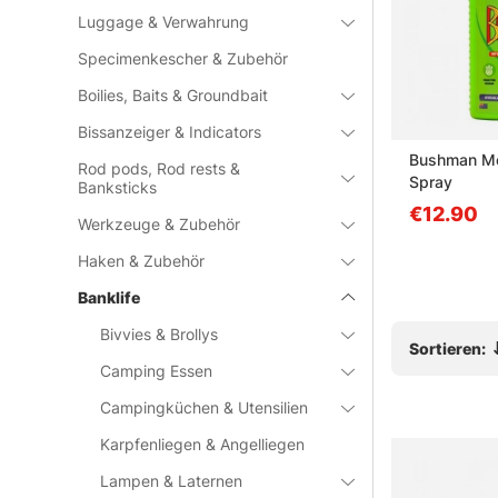
Luggage & Verwahrung
Specimenkescher & Zubehör
Boilies, Baits & Groundbait
Bissanzeiger & Indicators
ection Net
Simms Bugstopper Sungaiter
Bushman Mo
Rod pods, Rod rests &
Cinder
Spray
Banksticks
€49.90
€12.90
Werkzeuge & Zubehör
Haken & Zubehör
Banklife
Bivvies & Brollys
Sortieren:
Camping Essen
Campingküchen & Utensilien
Karpfenliegen & Angelliegen
Lampen & Laternen