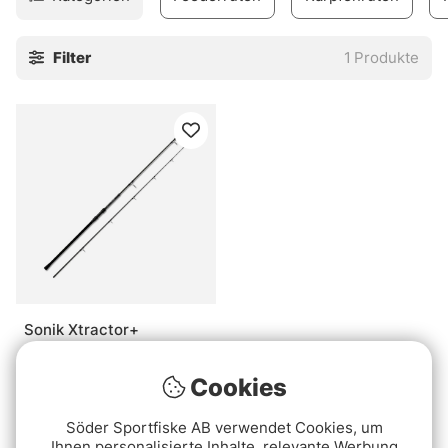
verschiedenen Preisklassen an, damit Sie eine Rute
wählen können, die sowohl zu Ihrem Geldbeutel als auch
Filter
1
Produkte
zu Ihren geplanten Angelausflügen passt!
Sonik Xtractor+
Specialist Avon 10' 1.75lb
€69.90
Cookies
Söder Sportfiske AB verwendet Cookies, um
Ihnen personalisierte Inhalte, relevante Werbung