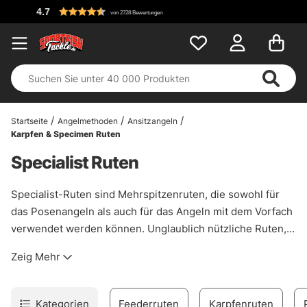
4.7
von 2728 Bewertungen
Startseite
Angelmethoden
Ansitzangeln
Karpfen & Specimen Ruten
Specialist Ruten
Specialist-Ruten sind Mehrspitzenruten, die sowohl für
das Posenangeln als auch für das Angeln mit dem Vorfach
verwendet werden können. Unglaublich nützliche Ruten,
die besonders praktisch sind, wenn Sie eine Rute suchen,
Zeig Mehr
die all Ihre Angeln abdeckt, wenn Sie leichtes Gepäck
haben wollen und mehrere Ruten gleichzeitig für mehrere
Methoden verwenden können. Wir bieten Spezialruten in
Kategorien
Feederruten
Karpfenruten