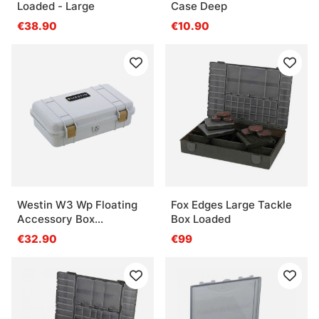
Loaded - Large
Case Deep
€38.90
€10.90
Westin W3 Wp Floating
Fox Edges Large Tackle
Accessory Box
Box Loaded
23X11,5X5,8cm S1 Grey
€32.90
€99