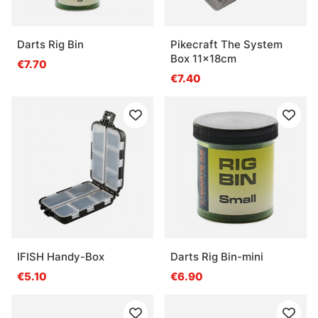
Darts Rig Bin
Pikecraft The System
Box 11x18cm
€7.70
€7.40
IFISH Handy-Box
Darts Rig Bin-mini
€5.10
€6.90