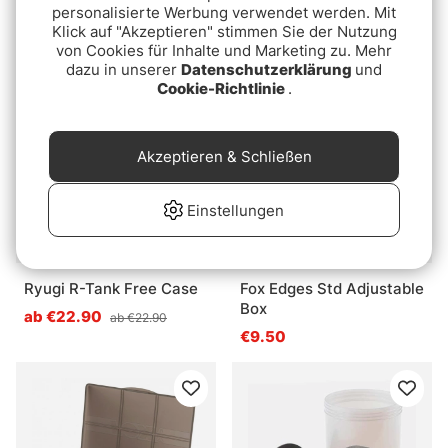
Std
Box
personalisierte Werbung verwendet werden. Mit
Klick auf "Akzeptieren" stimmen Sie der Nutzung
€10.90
€36.90
von Cookies für Inhalte und Marketing zu. Mehr
dazu in unserer
Datenschutzerklärung
und
Cookie-Richtlinie
.
Akzeptieren & Schließen
Einstellungen
Ryugi R-Tank Free Case
Fox Edges Std Adjustable
Box
ab €22.90
ab €22.90
€9.50