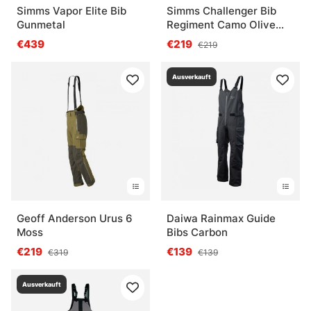
Simms Vapor Elite Bib
Simms Challenger Bib
Gunmetal
Regiment Camo Olive
Drab
€439
€219
€219
Ausverkauft
Geoff Anderson Urus 6
Daiwa Rainmax Guide
Moss
Bibs Carbon
€219
€139
€319
€139
Ausverkauft