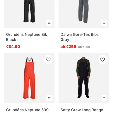
Grundéns Neptune Bib
Daiwa Gore-Tex Bibs
Black
Gray
€84.90
ab €259
ab €259
Grundéns Neptune 509
Salty Crew Long Range