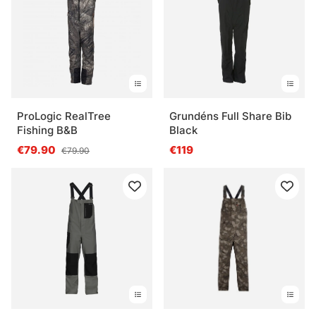
ProLogic RealTree
Grundéns Full Share Bib
Fishing B&B
Black
€79.90
€119
€79.90