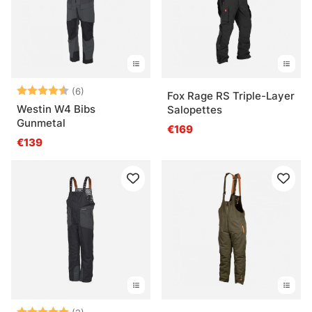
Bewertung:
4.8 von 5 Sternen
(6)
Fox Rage RS Triple-Layer
Westin W4 Bibs
Salopettes
Gunmetal
€169
€139
Bewertung:
5.0 von 5 Sternen