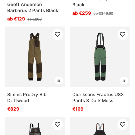
Geoff Anderson
Black
Barbarus 2 Pants Black
ab €259
ab €349.90
ab €129
ab €209
Simms ProDry Bib
Didriksons Fractus USX
Driftwood
Pants 3 Dark Moss
€829
€169