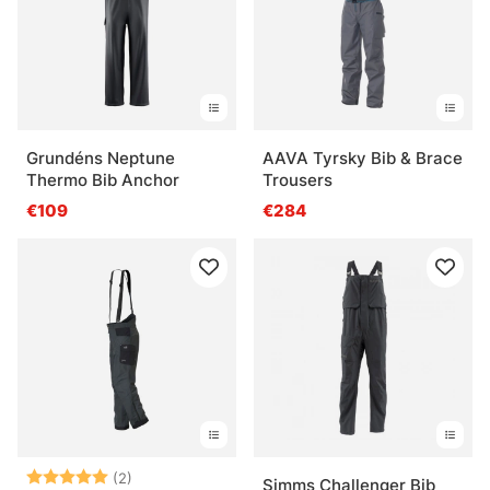
Grundéns Neptune
AAVA Tyrsky Bib & Brace
Thermo Bib Anchor
Trousers
€109
€284
Bewertung:
5.0 von 5 Sternen
(2)
Simms Challenger Bib