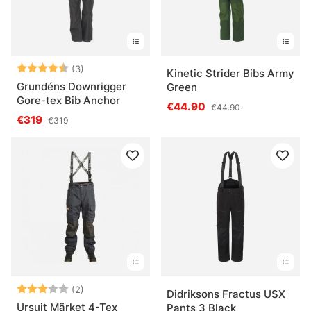
Bewertung:
4.7 von 5 Sternen
(3)
Kinetic Strider Bibs Army
Grundéns Downrigger
Green
Gore-tex Bib Anchor
€44.90
€44.90
€319
€319
Bewertung:
3.0 von 5 Sternen
(2)
Didriksons Fractus USX
Ursuit Märket 4-Tex
Pants 3 Black