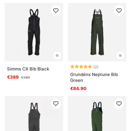
Bewertung:
5.0 von 5 Ster
(2)
Simms CX Bib Black
Grundéns Neptune Bib
€389
€389
Green
€84.90