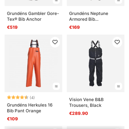
Grundéns Gambler Gore-
Grundéns Neptune
Tex® Bib Anchor
Armored Bib
Orange/Olive
€519
€169
Bewertung:
4.8 von 5 Sternen
(4)
Vision Vene B&B
Grundéns Herkules 16
Trousers, Black
Bib Pant Orange
€289.90
€109