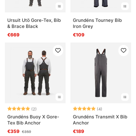
Ursuit Utö Gore-Tex, Bib
Grundéns Tourney Bib
& Brace Black
Iron Grey
€669
€109
Bewertung:
5.0 von 5 Sternen
Bewertung:
5.0 von 5 Ster
(2)
(4)
Grundéns Buoy X Gore-
Grundéns Transmit X Bib
Tex Bib Anchor
Anchor
€359
€189
€359