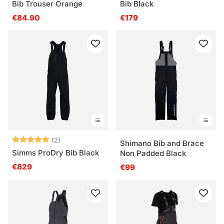
Bib Trouser Orange
Bib Black
€84.90
€179
Bewertung:
5.0 von 5 Sternen
(2)
Shimano Bib and Brace
Simms ProDry Bib Black
Non Padded Black
€829
€99