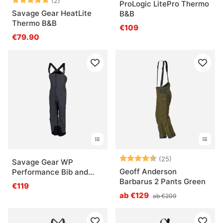
(2)
ProLogic LitePro Thermo
Savage Gear HeatLite
B&B
Thermo B&B
€109
€79.90
Bewertung:
4.8 von 5 Ste
(25)
Savage Gear WP
Geoff Anderson
Performance Bib and
Barbarus 2 Pants Green
Brace Gunmetal
€119
ab €129
ab €209