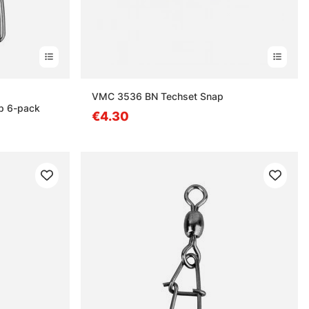
nen
VMC 3536 BN Techset Snap
p 6-pack
€4.30