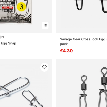
5.0 von 5 Sternen
(2)
Savage Gear CrossLock Egg 
 Egg Snap
pack
€4.30