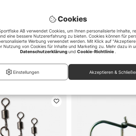
Cookies
portfiske AB verwendet Cookies, um Ihnen personalisierte Inhalte, r
d eine bessere Nutzererfahrung zu bieten. Cookies können für pers
personalisierte Werbung verwendet werden. Mit Klick auf "Akzeptier
er Nutzung von Cookies für Inhalte und Marketing zu. Mehr dazu in u
Datenschutzerklärung
und
Cookie-Richtlinie
.
4.9 von 5 Sternen
Bewertung:
4.5 von 5 Ster
(22)
(4)
ok Hake 10-pack
Svartzonker Cross Lock Swiv
Einstellungen
Akzeptieren & Schließe
0
ab €3