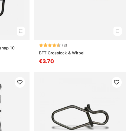
Bewertung:
4.7 von 5 Sternen
(3)
snap 10-
BFT Crosslock & Wirbel
€3.70