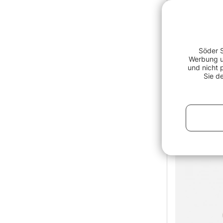
Söder S
Werbung un
und nicht 
Sie d
Bewertung:
BFT Stay-L
ab €4.9