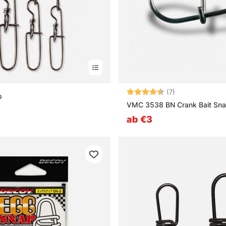
Bewertung:
4.9 von 5 Ster
(7)
p
VMC 3538 BN Crank Bait Sn
0
ab €3