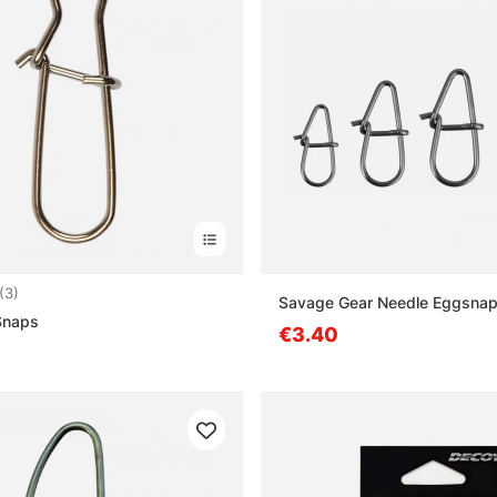
4.7 von 5 Sternen
(3)
Savage Gear Needle Eggsnap
Snaps
€3.40
0