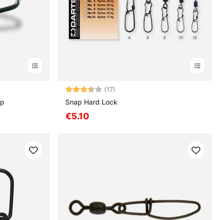
nen
Bewertung:
3.9 von 5 Sternen
(17)
ap
Snap Hard Lock
€5.10