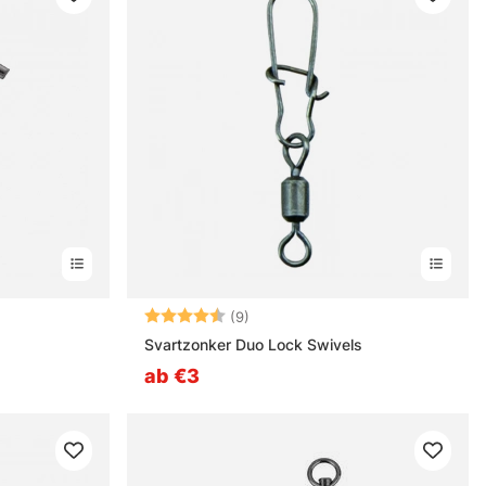
rnen
Bewertung:
4.1 von 5 Sternen
(9)
Svartzonker Duo Lock Swivels
ab €3