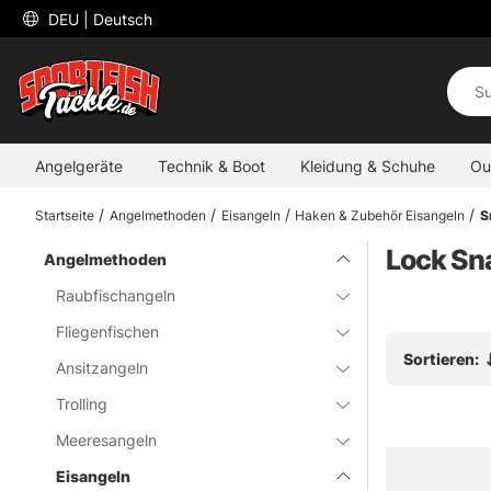
 DEU 
| Deutsch
Angelgeräte
Technik & Boot
Kleidung & Schuhe
Ou
Startseite
Angelmethoden
Eisangeln
Haken & Zubehör Eisangeln
S
Lock Sn
Angelmethoden
Raubfischangeln
Fliegenfischen
Sortieren:
Ansitzangeln
Trolling
Meeresangeln
Eisangeln