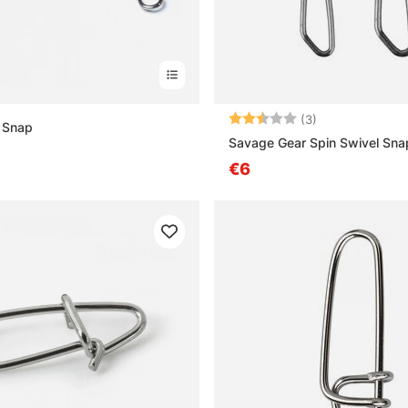
Bewertung:
2.3 von 5 Ster
(3)
 Snap
Savage Gear Spin Swivel Sna
0
€6