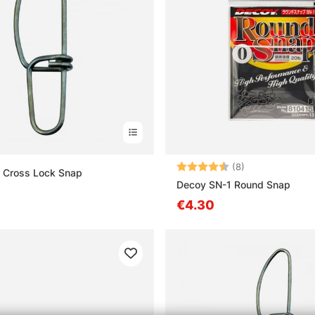
Bewertung:
4.8 von 5 Ster
(8)
r Cross Lock Snap
Decoy SN-1 Round Snap
€4.30