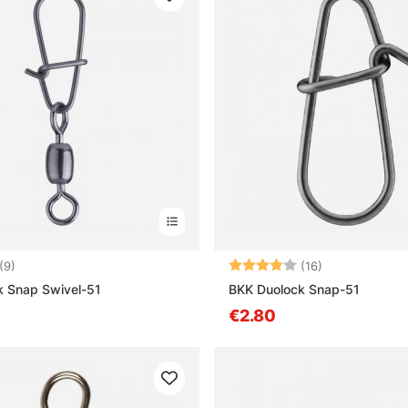
4.7 von 5 Sternen
Bewertung:
4.0 von 5 Ste
(9)
(16)
k Snap Swivel-51
BKK Duolock Snap-51
€2.80