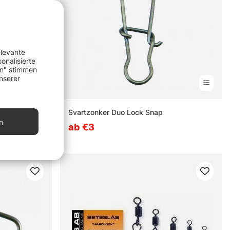
elevante
onalisierte
en" stimmen
nserer
nen
Svartzonker Duo Lock Snap
els
n
ab €3