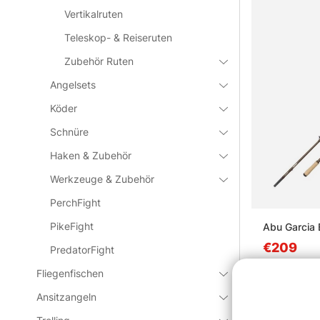
Vertikalruten
Teleskop- & Reiseruten
Zubehör Ruten
Angelsets
Köder
Schnüre
Haken & Zubehör
Werkzeuge & Zubehör
PerchFight
PikeFight
Abu Garcia 
€209
PredatorFight
Fliegenfischen
Ansitzangeln
Ausverkauf