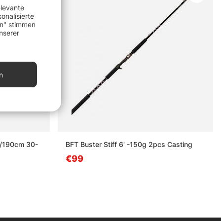
elevante
onalisierte
en" stimmen
nserer
n
'/190cm 30-
BFT Buster Stiff 6' -150g 2pcs Casting
€99