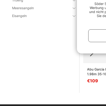
Trolling
Söder S
Werbung un
Meeresangeln
und nicht 
Eisangeln
Sie d
Abu Garcia 
1.98m 35-1
€109