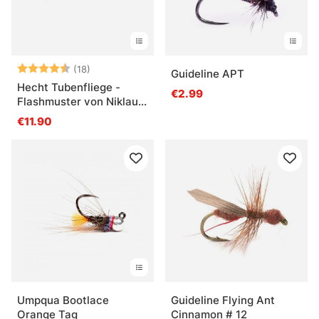
Bewertung:
4.9 von 5 Sternen
(18)
Guideline APT
Hecht Tubenfliege -
€2.99
Flashmuster von Niklaus
Bauer
€11.90
Umpqua Bootlace
Guideline Flying Ant
Orange Tag
Cinnamon # 12