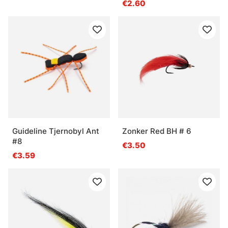
€2.60
Guideline Tjernobyl Ant
Zonker Red BH # 6
#8
€3.50
€3.59