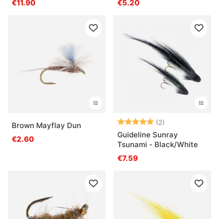
€11.90
€5.20
Bewertung:
5.0 von 5 Ster
(2)
Brown Mayflay Dun
Guideline Sunray
€2.60
Tsunami - Black/White
€7.59