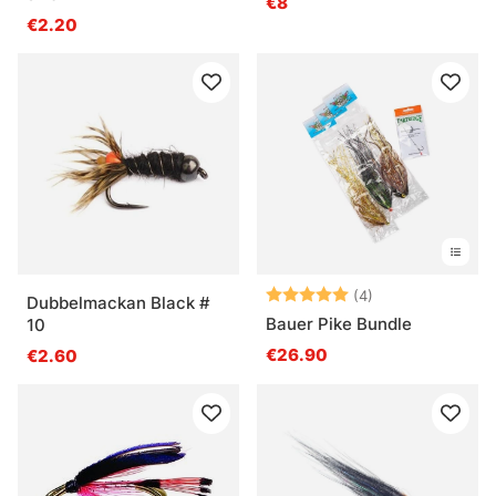
€8
€2.20
Bewertung:
5.0 von 5 Ster
(4)
Dubbelmackan Black #
Bauer Pike Bundle
10
€26.90
€2.60