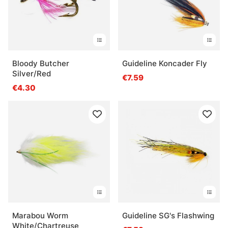
Bloody Butcher
Guideline Koncader Fly
Silver/Red
€7.59
€4.30
Marabou Worm
Guideline SG's Flashwing
White/Chartreuse