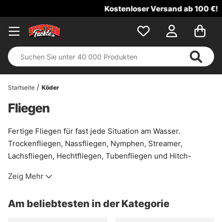
Kostenloser Versand ab 100 €!
Startseite
Köder
Fliegen
Fertige Fliegen für fast jede Situation am Wasser.
Trockenfliegen, Nassfliegen, Nymphen, Streamer,
Lachsfliegen, Hechtfliegen, Tubenfliegen und Hitch-
Muster. Viel Auswahl, klar sortiert, und genau das
Zeig Mehr
Richtige, wenn es schnell gehen soll oder der Köder
einfach sitzen muss.
Am beliebtesten in der Kategorie
Im Sortiment stehen bewährte Marken wie Vision,
Guideline, Frödin, Umpqua und Unique Flies. Das ist kein