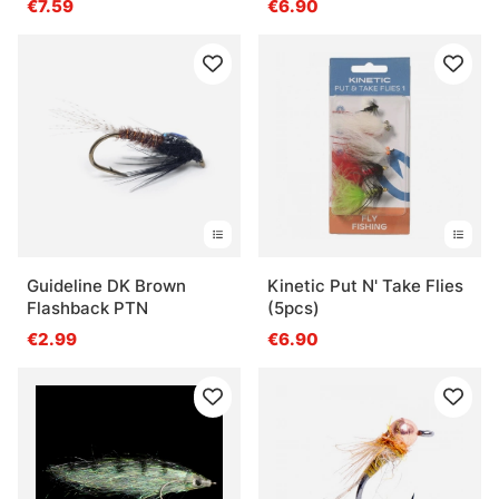
€7.59
€6.90
Guideline DK Brown
Kinetic Put N' Take Flies
Flashback PTN
(5pcs)
€2.99
€6.90