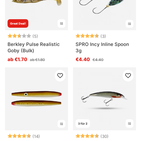
Great Deal!
Bewertung:
2.6 von 5 Sternen
Bewertung:
4.3 von 5 Ster
(5)
(3)
Berkley Pulse Realistic
SPRO Incy Inline Spoon
Goby (Bulk)
3g
ab €1.70
€4.40
ab €1.80
€4.40
3 für 2
Bewertung:
4.9 von 5 Sternen
Bewertung:
4.8 von 5 Ste
(14)
(30)