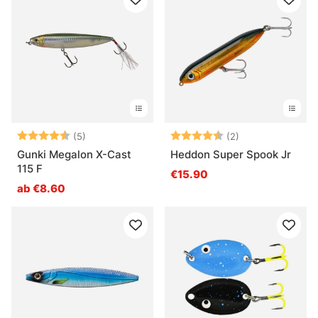
Bewertung:
4.8 von 5 Sternen
Bewertung:
4.5 von 5 Ster
(5)
(2)
Gunki Megalon X-Cast
Heddon Super Spook Jr
115 F
€15.90
ab €8.60