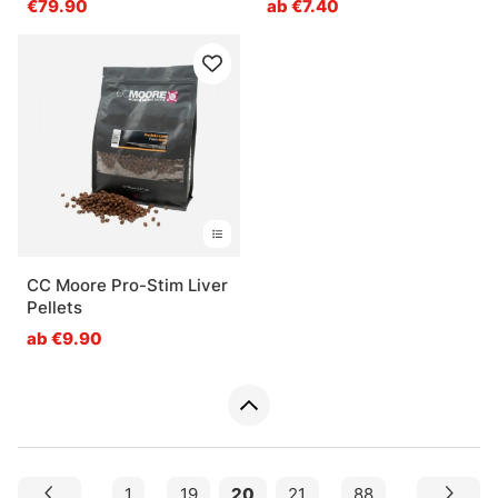
€79.90
ab €7.40
CC Moore Pro-Stim Liver
Pellets
ab €9.90
1
...
19
20
21
...
88