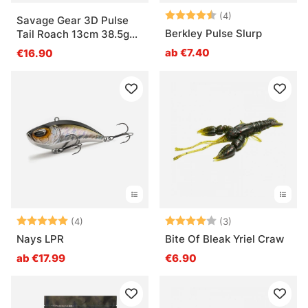
Bewertung:
4.8 von 5 Ster
(4)
Savage Gear 3D Pulse
Berkley Pulse Slurp
Tail Roach 13cm 38.5g
(2-pack)
ab €7.40
€16.90
Bewertung:
5.0 von 5 Sternen
Bewertung:
4.0 von 5 Ster
(4)
(3)
Nays LPR
Bite Of Bleak Yriel Craw
ab €17.99
€6.90