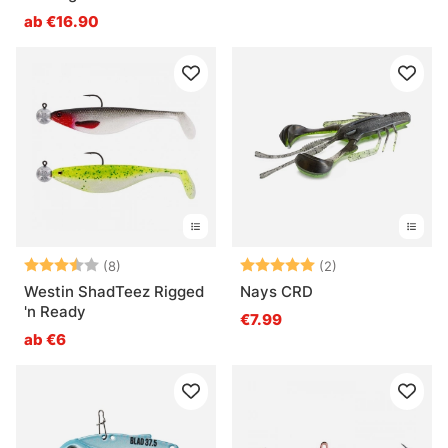
ab €16.90
Bewertung:
3.8 von 5 Sternen
Bewertung:
5.0 von 5 Ster
(8)
(2)
Westin ShadTeez Rigged
Nays CRD
'n Ready
€7.99
ab €6