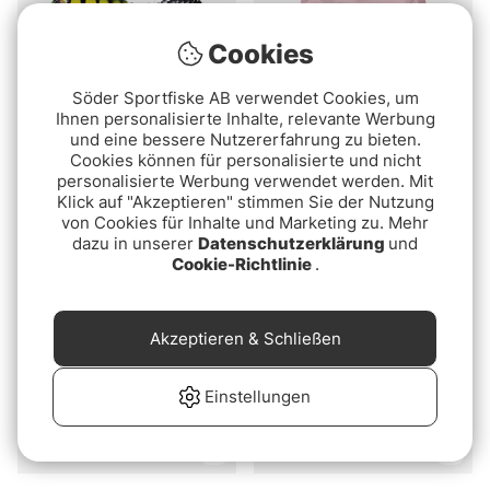
Cookies
Söder Sportfiske AB verwendet Cookies, um
Ihnen personalisierte Inhalte, relevante Werbung
und eine bessere Nutzererfahrung zu bieten.
Bewertung:
4.2 von 5 Sternen
(6)
Dynamite Baits The
Cookies können für personalisierte und nicht
Spinmad Tail Spinner
Source Boilies 5kg
personalisierte Werbung verwendet werden. Mit
Jigmaster
Klick auf "Akzeptieren" stimmen Sie der Nutzung
€69.90
von Cookies für Inhalte und Marketing zu. Mehr
€8.60
€8.80
dazu in unserer
Datenschutzerklärung
und
Cookie-Richtlinie
.
Akzeptieren & Schließen
Einstellungen