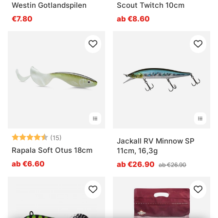
Westin Gotlandspilen
Scout Twitch 10cm
€7.80
ab €8.60
Bewertung:
4.7 von 5 Sternen
(15)
Jackall RV Minnow SP
Rapala Soft Otus 18cm
11cm, 16,3g
ab €6.60
ab €26.90
ab €26.90