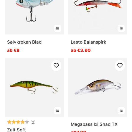
Sølvkroken Blad
Lasto Balanspirk
ab €8
ab €3.90
Bewertung:
4.0 von 5 Sternen
(2)
Megabass Ixi Shad TX
Zalt Soft