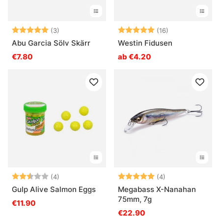
Bewertung:
5.0 von 5 Sternen
Bewertung:
5.0 von 5 Ster
(3)
(16)
Abu Garcia Sölv Skärr
Westin Fidusen
€7.80
ab €4.20
Bewertung:
2.8 von 5 Sternen
Bewertung:
5.0 von 5 Ster
(4)
(4)
Gulp Alive Salmon Eggs
Megabass X-Nanahan
75mm, 7g
€11.90
€22.90