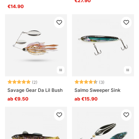
€27.90
€14.90
Bewertung:
5.0 von 5 Sternen
Bewertung:
4.7 von 5 Ster
(2)
(3)
Savage Gear Da Lil Bush
Salmo Sweeper Sink
ab €9.50
ab €15.90