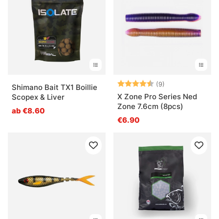
Bewertung:
4.6 von 5 Ster
(9)
Shimano Bait TX1 Boillie
X Zone Pro Series Ned
Scopex & Liver
Zone 7.6cm (8pcs)
ab €8.60
€6.90