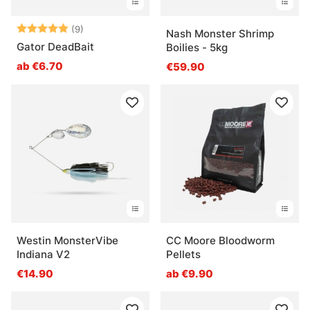
Bewertung:
5.0 von 5 Sternen
(9)
Nash Monster Shrimp
Gator DeadBait
Boilies - 5kg
ab €6.70
€59.90
Westin MonsterVibe
CC Moore Bloodworm
Indiana V2
Pellets
€14.90
ab €9.90