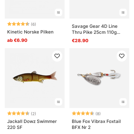
Bewertung:
4.7 von 5 Sternen
(6)
Savage Gear 4D Line
Kinetic Norske Pilken
Thru Pike 25cm 110g
Slow Sink
ab €6.90
€28.90
Bewertung:
4.5 von 5 Sternen
Bewertung:
4.8 von 5 Ster
(2)
(8)
Jackall Dowz Swimmer
Blue Fox Vibrax Foxtail
220 SF
BFX Nr 2