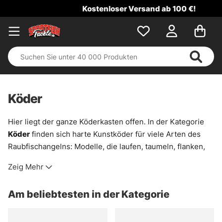
Kostenloser Versand ab 100 €!
Köder
Hier liegt der ganze Köderkasten offen. In der Kategorie
Köder
finden sich harte Kunstköder für viele Arten des
Raubfischangelns: Modelle, die laufen, taumeln, flanken,
vibrieren oder mit einem kurzen Zug plötzlich ausbrechen.
Zeig Mehr
Genau das macht sie so brauchbar. Mal für träge Fische in
kaltem Wasser, mal für schnelle Suchgänge über Kanten,
Am beliebtesten in der Kategorie
Schilfränder oder freies Wasser.
Das Sortiment ist breit gebaut. Es gibt vertraute Klassiker,
aber auch ungewöhnlichere Formen und Hersteller, die im