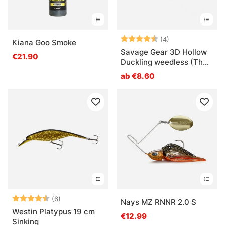
Bewertung:
4.3 von 5 Ster
(4)
Kiana Goo Smoke
Savage Gear 3D Hollow
€21.90
Duckling weedless (The
Fruck)
ab €8.60
Bewertung:
4.5 von 5 Sternen
(6)
Nays MZ RNNR 2.0 S
Westin Platypus 19 cm
€12.99
Sinking