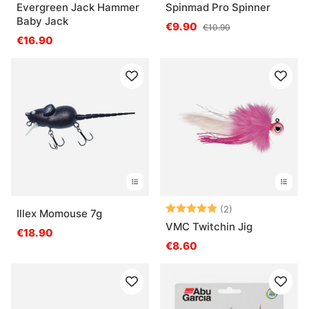
Evergreen Jack Hammer
Spinmad Pro Spinner
Baby Jack
€9.90
€10.90
€16.90
Bewertung:
5.0 von 5 Ster
(2)
Illex Momouse 7g
VMC Twitchin Jig
€18.90
€8.60