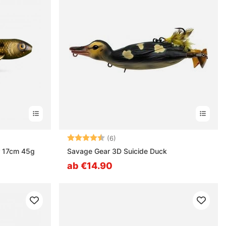
nen
Bewertung:
4.3 von 5 Sternen
(6)
r 17cm 45g
Savage Gear 3D Suicide Duck
ab €14.90