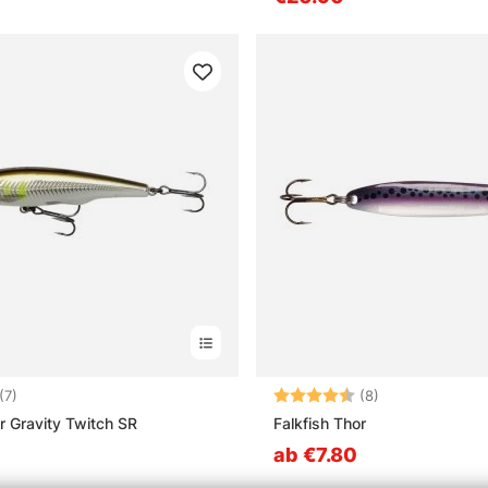
4.6 von 5 Sternen
Bewertung:
4.6 von 5 Ster
(7)
(8)
 Gravity Twitch SR
Falkfish Thor
ab €7.80