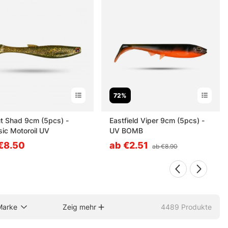
chmal reicht genau das.
72%
t Shad 9cm (5pcs) -
Eastfield Viper 9cm (5pcs) -
sic Motoroil UV
UV BOMB
€8.50
ab €2.51
ab €8.90
Marke
Zeig mehr
4489
Produkte