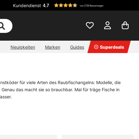
Kundendienst
4.7
von 2728 Bewertungen
Neuigkeiten
Marken
Guides
Superdeals
nstköder für viele Arten des Raubfischangelns: Modelle, die
. Genau das macht sie so brauchbar. Mal für träge Fische in
asser.
here Formen und Hersteller, die im richtigen Moment den
ndet hier passende Werkzeuge statt bloßer Deko.
Jerkbaits
,
öder Wasser bewegt. Das ist oft der Knackpunkt.
e können im warmen Sommerwasser ordentlich Strecke machen,
Winddruck oft besser auffallen. Ein guter Kunstköder ist kein