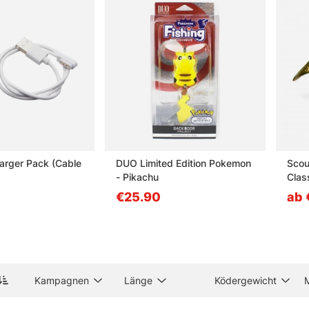
ber er kann einen zähen Tag deutlich weniger zäh machen. Und man
ts, Tailbaits und Wobblern
gen zu Kunstködern
 Kunstköder?
harger Pack (Cable
DUO Limited Edition Pokemon
Scou
in Jerkbait?
- Pikachu
Clas
€25.90
ab 
ein Wobbler?
in Tailbait?
Kampagnen
Länge
Ködergewicht