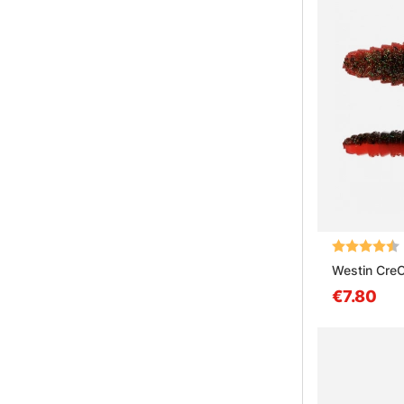
Bewertung:
Westin CreC
€7.80