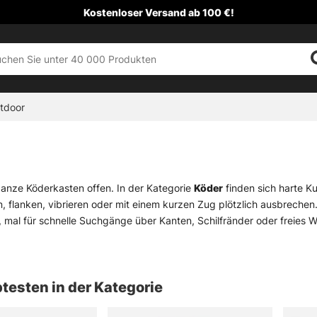
Kostenloser Versand ab 100 €!
tdoor
 ganze Köderkasten offen. In der Kategorie
Köder
finden sich harte Ku
n, flanken, vibrieren oder mit einem kurzen Zug plötzlich ausbrechen
 mal für schnelle Suchgänge über Kanten, Schilfränder oder freies W
ist breit gebaut. Es gibt vertraute Klassiker, aber auch ungewöhnlic
chen können. Wer gezielt auf Hecht, Barsch oder Zander fischt, fi
obbler
decken dabei drei sehr unterschiedliche Arten ab, wie ein K
testen in der Kategorie
cht nur die Form, sondern auch der Einsatz. Flach laufende Modell
e oder aggressiver laufende Köder an Kanten, über Pflanzen oder bei 