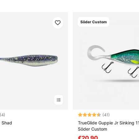
Söder Custom
4.5 von 5 Sternen
Bewertung:
4.9 von 5 Ste
(4)
(41)
y Shad
TrueGlide Guppie Jr Sinking 
Söder Custom
€20.90