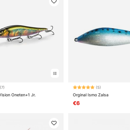
5.0 von 5 Sternen
Bewertung:
5.0 von 5 Ster
(7)
(5)
sion Oneten+1 Jr.
Orginal Ismo Zalsa
€6