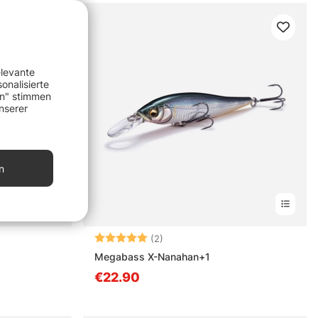
elevante
onalisierte
en" stimmen
nserer
n
nen
Bewertung:
5.0 von 5 Sternen
(2)
Megabass X-Nanahan+1
€22.90