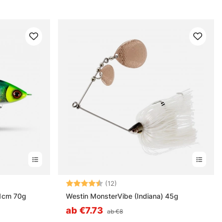
rnen
Bewertung:
4.5 von 5 Sternen
(12)
11cm 70g
Westin MonsterVibe (Indiana) 45g
ab €7.73
ab €8