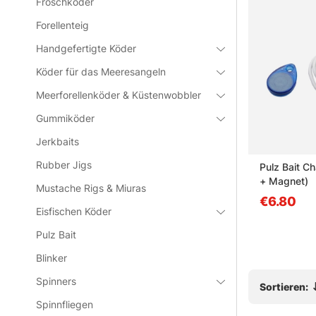
Wunderding. A
Froschköder
Forellenteig
» Zu Jerkbai
Handgefertigte Köder
Köder für das Meeresangeln
Häufige Fra
Meerforellenköder & Küstenwobbler
Gummiköder
Was sind
Jerkbaits
Rubber Jigs
Roach
Headbanger Spitfire 16cm,
Pulz Bait C
Was ist e
 Bait 4,5cm
54g - Motoroil green
+ Magnet)
Mustache Rigs & Miuras
ab €17.90
€6.80
Eisfischen Köder
Was ist 
Pulz Bait
Blinker
Was ist e
Spinners
Sortieren:
Spinnfliegen