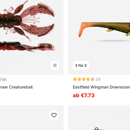
3 für 2
4.2 von 5 Sternen
Bewertung:
4.4 von 5 Ster
(19)
(7)
raw Creaturebait
Eastfield Wingman Downsize
ab €7.73