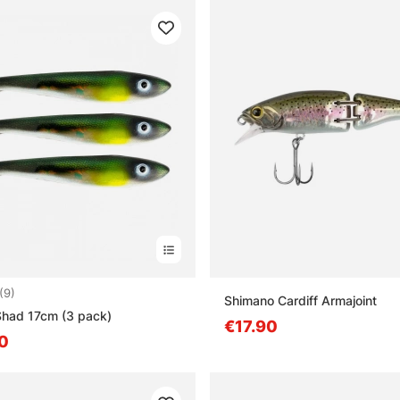
4.9 von 5 Sternen
(9)
Shimano Cardiff Armajoint
had 17cm (3 pack)
€17.90
0