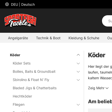
 DEU 
| Deutsch
Angelgeräte
Technik & Boot
Kleidung & Schuhe
Ou
Köder
Köder
Köder Sets
Hier liegt der
Boilies, Baits & Groundbait
laufen, taumel
kaltem Wasser,
Sbirolino & Float N' Fly
Das Sortiment 
Bladed Jigs & Chatterbaits
Zeig Mehr
Unterschied ma
Tailbaits
und
W
Hechtköder
Am belieb
Wichtig ist ni
Fliegen
während tiefer