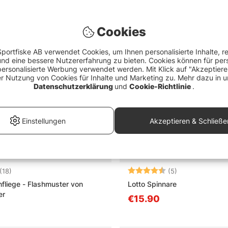
Cookies
portfiske AB verwendet Cookies, um Ihnen personalisierte Inhalte, r
d eine bessere Nutzererfahrung zu bieten. Cookies können für pers
personalisierte Werbung verwendet werden. Mit Klick auf "Akzeptier
er Nutzung von Cookies für Inhalte und Marketing zu. Mehr dazu in u
Datenschutzerklärung
und
Cookie-Richtlinie
.
Einstellungen
Akzeptieren & Schließe
4.9 von 5 Sternen
Bewertung:
4.6 von 5 Ster
(18)
(5)
fliege - Flashmuster von
Lotto Spinnare
er
€15.90