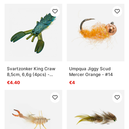
Svartzonker King Craw
Umpqua Jiggy Scud
8,5cm, 6,6g (4pcs) -
Mercer Orange - #14
Highlight Ayu
€4.40
€4