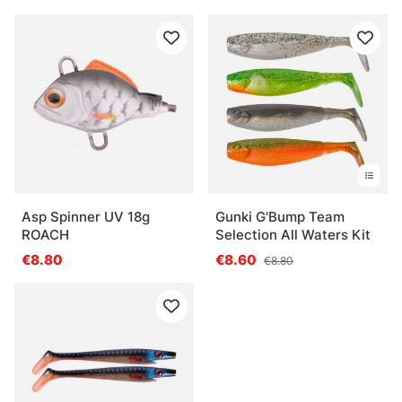
Asp Spinner UV 18g
Gunki G'Bump Team
ROACH
Selection All Waters Kit
€8.80
€8.60
€8.80