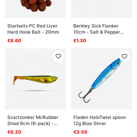
Starbaits PC Red Liver
Berkley Sick Flanker
Hard Hook Bait - 20mm
10cm - Salt & Pepper
(bulk)
€8.60
€1.30
Svartzonker McRubber
Fladen HoloTwist spoon
Shad 9cm (6-pack) -
12g Blue Silver
Söder Custom Green
€6.20
€3.50
Motoroil Pike