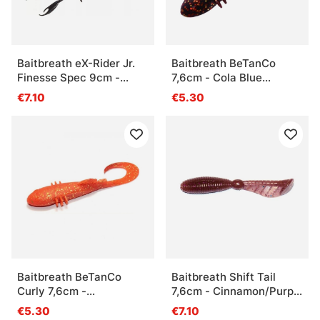
Baitbreath eX-Rider Jr.
Baitbreath BeTanCo
Finesse Spec 9cm -
7,6cm - Cola Blue
Greenpumpkin/Seed
Pearl/Gold Apricot
€7.10
€5.30
Baitbreath BeTanCo
Baitbreath Shift Tail
Curly 7,6cm -
7,6cm - Cinnamon/Purple
Orange/Gold
Flake
€5.30
€7.10