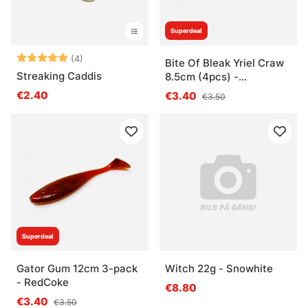
Superdeal
Bewertung:
5.0 von 5 Sternen
(4)
Bite Of Bleak Yriel Craw
Streaking Caddis
8.5cm (4pcs) -
Watermelon Red
€2.40
€3.40
€3.50
Superdeal
Gator Gum 12cm 3-pack
Witch 22g - Snowhite
- RedCoke
€8.80
€3.40
€3.50