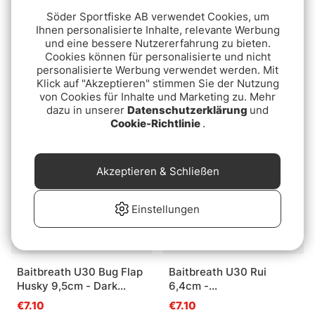
Söder Sportfiske AB verwendet Cookies, um
Ihnen personalisierte Inhalte, relevante Werbung
und eine bessere Nutzererfahrung zu bieten.
Cookies können für personalisierte und nicht
Baitbreath BYS Craw
Baitbreath U30 Mosya
personalisierte Werbung verwendet werden. Mit
Portly 10cm -
7,6cm - Green
Klick auf "Akzeptieren" stimmen Sie der Nutzung
Junebug/Green
Pumpkin/Black Red Flake
€5.30
€7.10
von Cookies für Inhalte und Marketing zu. Mehr
dazu in unserer
Datenschutzerklärung
und
Cookie-Richtlinie
.
Akzeptieren & Schließen
Einstellungen
Baitbreath U30 Bug Flap
Baitbreath U30 Rui
Husky 9,5cm - Dark
6,4cm -
Red/Blue
Greenpumpkin/Black Red
€7.10
€7.10