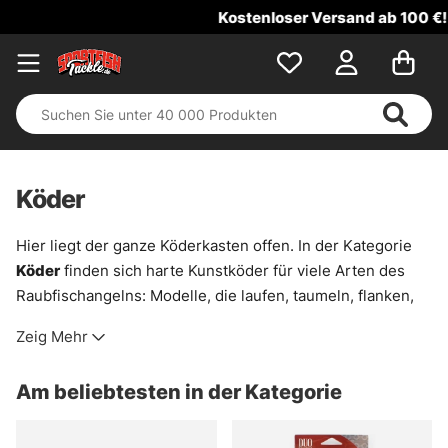
Kostenloser Versand ab 100 €!
Köder
Hier liegt der ganze Köderkasten offen. In der Kategorie
Köder
finden sich harte Kunstköder für viele Arten des
Raubfischangelns: Modelle, die laufen, taumeln, flanken,
vibrieren oder mit einem kurzen Zug plötzlich ausbrechen.
Zeig Mehr
Genau das macht sie so brauchbar. Mal für träge Fische in
kaltem Wasser, mal für schnelle Suchgänge über Kanten,
Am beliebtesten in der Kategorie
Schilfränder oder freies Wasser.
Das Sortiment ist breit gebaut. Es gibt vertraute Klassiker,
aber auch ungewöhnlichere Formen und Hersteller, die im