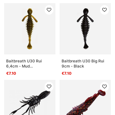
Baitbreath U30 Rui
Baitbreath U30 Big Rui
6,4cm - Mud
9cm - Black
Greenpumpkin/Seed
€7.10
€7.10