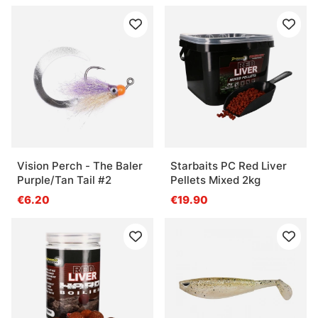
Häufige Fragen zu Kunstködern
Was sind Kunstköder?
Was ist ein Jerkbait?
Was ist ein Wobbler?
Vision Perch - The Baler
Starbaits PC Red Liver
Purple/Tan Tail #2
Pellets Mixed 2kg
€6.20
€19.90
Was ist ein Tailbait?