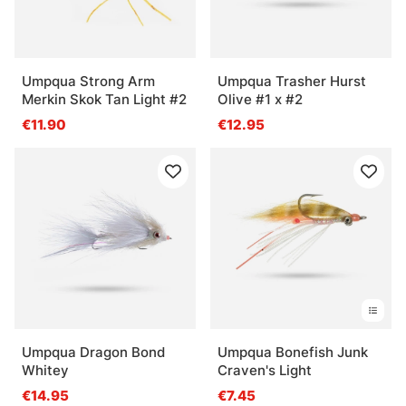
Umpqua Strong Arm
Umpqua Trasher Hurst
Merkin Skok Tan Light #2
Olive #1 x #2
€11.90
€12.95
Umpqua Dragon Bond
Umpqua Bonefish Junk
Whitey
Craven's Light
€14.95
€7.45