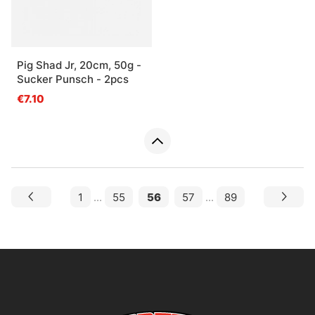
Pig Shad Jr, 20cm, 50g -
Sucker Punsch - 2pcs
€7.10
1
...
55
56
57
...
89