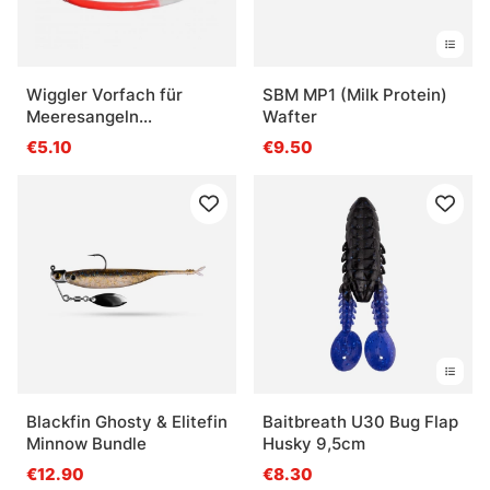
Wiggler Vorfach für
SBM MP1 (Milk Protein)
Meeresangeln
Wafter
Gummimakk 2-pack
€5.10
€9.50
Blackfin Ghosty & Elitefin
Baitbreath U30 Bug Flap
Minnow Bundle
Husky 9,5cm
€12.90
€8.30