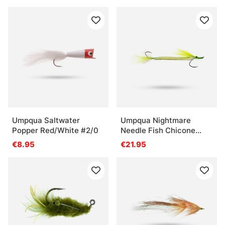
Umpqua Saltwater
Umpqua Nightmare
Popper Red/White #2/0
Needle Fish Chicone
#2/0 - #2
€8.95
€21.95