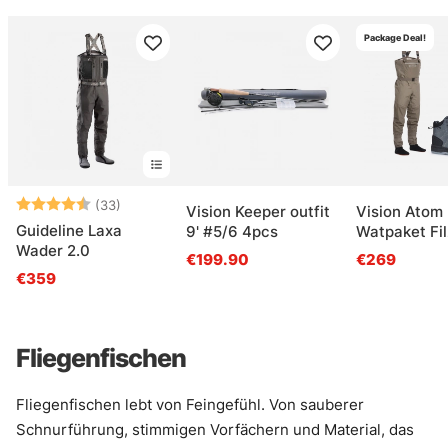
Package Deal!
Bewertung:
4.6 von 5 Sternen
(33)
Vision Keeper outfit
Vision Atom
Guideline Laxa
9' #5/6 4pcs
Watpaket Fil
Wader 2.0
€199.90
€269
€359
Fliegenfischen
Fliegenfischen lebt von Feingefühl. Von sauberer
Schnurführung, stimmigen Vorfächern und Material, das