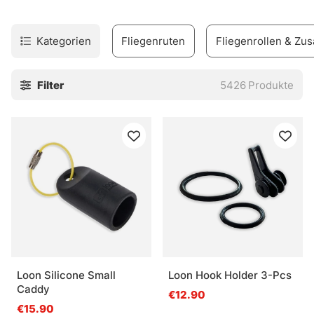
Richtige zur richtigen Zeit.
» Zurück zur Angelmethoden-Übersicht
Kategorien
Fliegenruten
Fliegenrollen & Zus
Filter
5426
Produkte
Häufige Fragen zum Fliegenfischen
Was ist Fliegenfischen?
Was ist beim Einstieg ins Fliegenfischen wichtig?
Was ist der Vorteil von Wathosen beim
Fliegenfischen?
Loon Silicone Small
Loon Hook Holder 3-Pcs
Caddy
€12.90
Was ist wichtig bei Fliegenschnüren?
€15.90