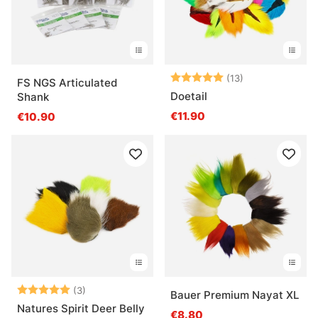
Bewertung:
5.0 von 5 Ster
(13)
FS NGS Articulated
Doetail
Shank
€11.90
€10.90
Bewertung:
5.0 von 5 Sternen
(3)
Bauer Premium Nayat XL
Natures Spirit Deer Belly
€8.80