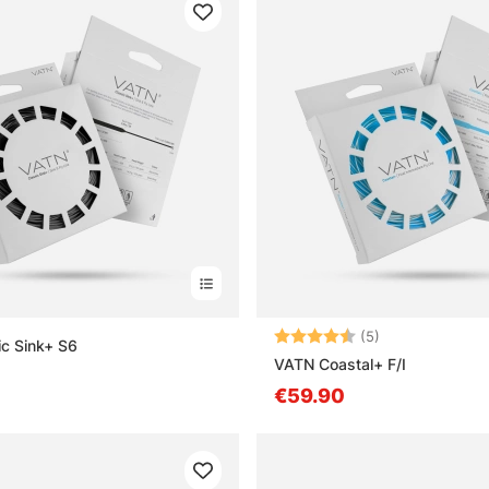
Bewertung:
4.8 von 5 Ster
(5)
c Sink+ S6
VATN Coastal+ F/I
€59.90