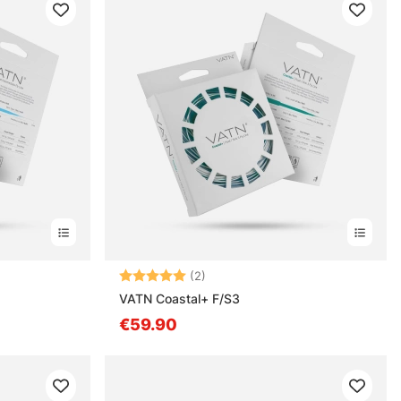
nen
Bewertung:
5.0 von 5 Sternen
(2)
VATN Coastal+ F/S3
€59.90