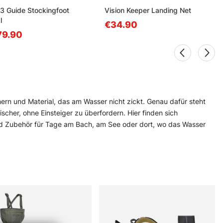
3 Guide Stockingfoot
Vision Keeper Landing Net
l
€34.90
79.90
ern und Material, das am Wasser nicht zickt. Genau dafür steht
ischer, ohne Einsteiger zu überfordern. Hier finden sich
 und Zubehör für Tage am Bach, am See oder dort, wo das Wasser
aben. Dazu zählen unter anderem Vision, Simms, Patagonia, A.
ut, nicht auf Blendwerk. Wer eine neue Rute sucht, eine Rolle mit
det hier eine bodenständige Auswahl mit Substanz. Auch für
 Manchmal reicht schon das Richtige zur richtigen Zeit.