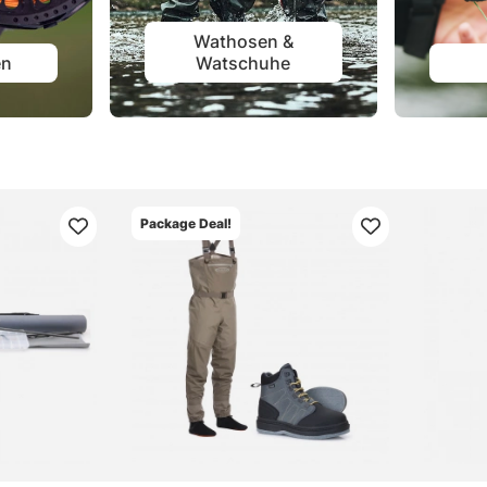
Wathosen &
en
Watschuhe
Package Deal!