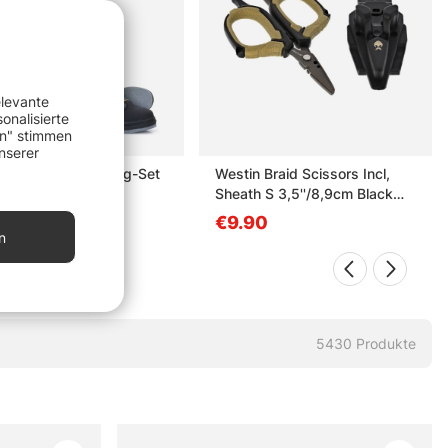
elevante
onalisierte
etpreis
en" stimmen
nserer
on Rio Vanda Wading-Set
Westin Braid Scissors Incl,
Sheath S 3,5''/8,9cm Black
Sand
09
€9.90
n
5430
Produkte