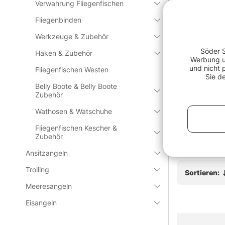
Verwahrung Fliegenfischen
Häufige Fra
Fliegenbinden
Werkzeuge & Zubehör
Was ist F
Söder S
Haken & Zubehör
Werbung un
und nicht 
Fliegenfischen Westen
Sie d
Was ist b
Belly Boote & Belly Boote
 Floatant
Savage Gear Flip Wallet Rig
Loon WB H
Zubehör
And Lure
System
€13.90
€9.90
Wathosen & Watschuhe
Was ist d
Fliegenfischen Kescher &
Zubehör
Was ist w
Ansitzangeln
Trolling
Sortieren:
Meeresangeln
Eisangeln