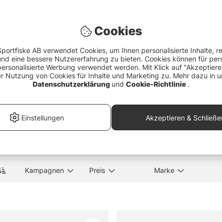
gen zum Fliegenfischen
Cookies
liegenfischen?
portfiske AB verwendet Cookies, um Ihnen personalisierte Inhalte, r
d eine bessere Nutzererfahrung zu bieten. Cookies können für pers
Pak
personalisierte Werbung verwendet werden. Mit Klick auf "Akzeptier
er Nutzung von Cookies für Inhalte und Marketing zu. Mehr dazu in u
eim Einstieg ins Fliegenfischen wichtig?
Datenschutzerklärung
und
Cookie-Richtlinie
.
ead Cement
Pool 12 Njord & Enduo Wading
Visi
Kit
Felt
€173.12
€2
er Vorteil von Wathosen beim Fliegenfischen?
Einstellungen
Akzeptieren & Schließe
ichtig bei Fliegenschnüren?
Kampagnen
Preis
Marke