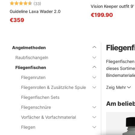
Bewertung:
4.6 von 5 Sternen
(33)
Vision Keeper outfit 9
Guideline Laxa Wader 2.0
€199.90
€359
Fliegen
Angelmethoden
Raubfischangeln
Fliegenfischen
Fliegenfischen
dieses Sortime
Bindemateriali
Fliegenruten
einfach nur sti
Fliegenrollen & Zusätzliche Spule
Zeig Mehr
Im Fokus stehe
Jensen, Sage, 
Fliegenfischen Sets
Am belieb
sauberem Lauf 
Fliegenschnüre
Anfänger ist d
Vorfächer & Vorfachmaterial
» Zurück zu
Fliegen