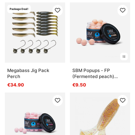
Häufige Fragen zu Kunstködern
Package Deal!
Was sind Kunstköder?
Was ist ein Jerkbait?
Was ist ein Wobbler?
Megabass Jig Pack
SBM Popups - FP
Perch
(Fermented peach)
(Washed out)
€34.90
€9.50
Was ist ein Tailbait?