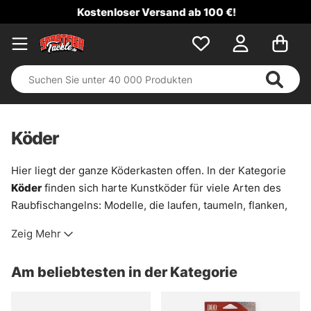
Kostenloser Versand ab 100 €!
Köder
Hier liegt der ganze Köderkasten offen. In der Kategorie
Köder
finden sich harte Kunstköder für viele Arten des
Raubfischangelns: Modelle, die laufen, taumeln, flanken,
vibrieren oder mit einem kurzen Zug plötzlich ausbrechen.
Zeig Mehr
Genau das macht sie so brauchbar. Mal für träge Fische in
kaltem Wasser, mal für schnelle Suchgänge über Kanten,
Am beliebtesten in der Kategorie
Schilfränder oder freies Wasser.
Das Sortiment ist breit gebaut. Es gibt vertraute Klassiker,
aber auch ungewöhnlichere Formen und Hersteller, die im