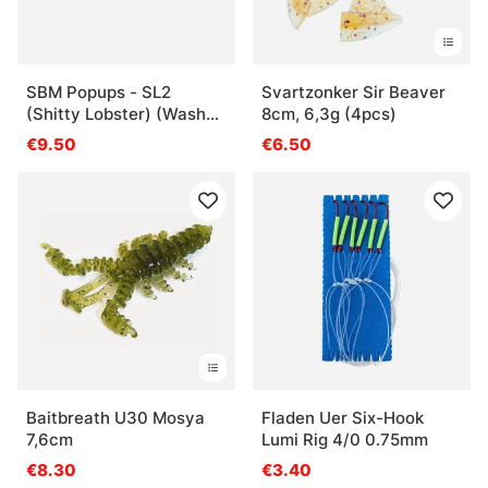
SBM Popups - SL2
Svartzonker Sir Beaver
(Shitty Lobster) (Washed
8cm, 6,3g (4pcs)
out), Pink/Purple, 18mm
€9.50
€6.50
Baitbreath U30 Mosya
Fladen Uer Six-Hook
7,6cm
Lumi Rig 4/0 0.75mm
€8.30
€3.40