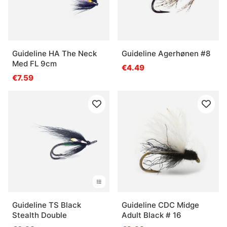
Guideline HA The Neck
Guideline Agerhønen #8
Med FL 9cm
€4.49
€7.59
Guideline TS Black
Guideline CDC Midge
Stealth Double
Adult Black # 16