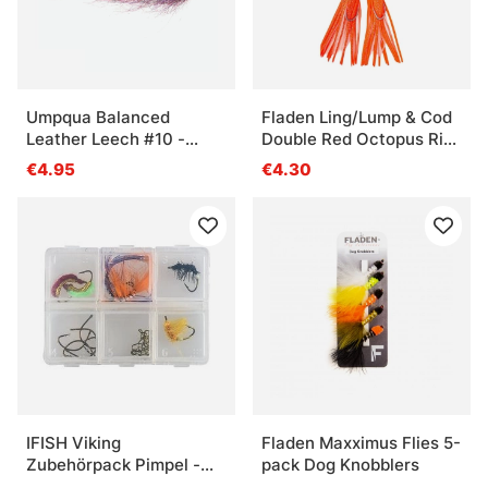
Umpqua Balanced
Fladen Ling/Lump & Cod
Leather Leech #10 -
Double Red Octopus Rig
Purple
7/0 1.0mm
€4.95
€4.30
IFISH Viking
Fladen Maxximus Flies 5-
Zubehörpack Pimpel -
pack Dog Knobblers
Saibling /