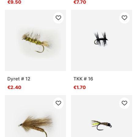
€9.50
€7.70
Regenbogenforelle
Dyret # 12
TKK # 16
€2.40
€1.70