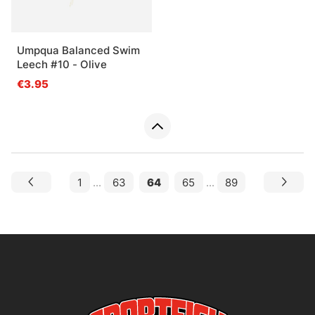
Umpqua Balanced Swim
Leech #10 - Olive
€3.95
1
...
63
64
65
...
89