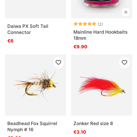
Bewertung:
5.0 von 5 Ster
(2)
Daiwa PX Soft Tail
Mainline Hard Hookbaits
Connector
18mm
€6
€9.90
Beadhead Fox Squirrel
Zonker Red size 8
Nymph # 16
€3.10