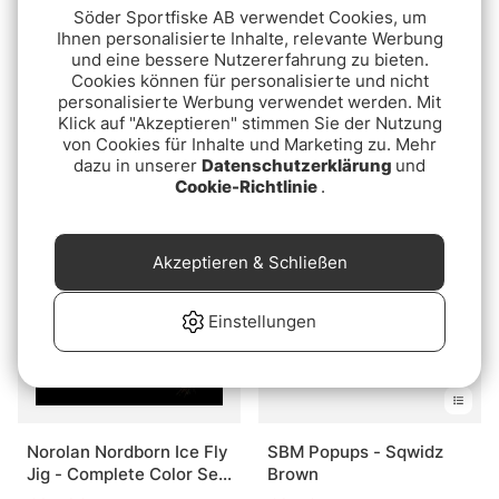
Söder Sportfiske AB verwendet Cookies, um
Ihnen personalisierte Inhalte, relevante Werbung
und eine bessere Nutzererfahrung zu bieten.
Cookies können für personalisierte und nicht
personalisierte Werbung verwendet werden. Mit
Fladen Sonic Spinners 5g
Mayflies 5-pack
Klick auf "Akzeptieren" stimmen Sie der Nutzung
5pcs In Plastic Box
von Cookies für Inhalte und Marketing zu. Mehr
€9.90
dazu in unserer
Datenschutzerklärung
und
€6.90
Cookie-Richtlinie
.
Akzeptieren & Schließen
Einstellungen
Norolan Nordborn Ice Fly
SBM Popups - Sqwidz
Jig - Complete Color Set
Brown
(6-pack)