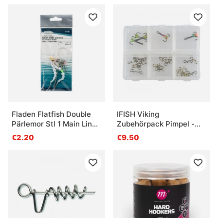
Fladen Flatfish Double
IFISH Viking
Pärlemor Stl 1 Main Line
Zubehörpack Pimpel -
0.50mm, Leader 0.40mm
Barsch
€2.20
€9.50