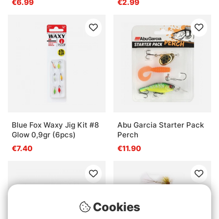
€6.99
€2.99
Blue Fox Waxy Jig Kit #8
Abu Garcia Starter Pack
Glow 0,9gr (6pcs)
Perch
€7.40
€11.90
Cookies