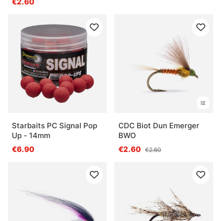
€2.60
Starbaits PC Signal Pop
CDC Biot Dun Emerger
Up - 14mm
BWO
€6.90
€2.60
€2.60