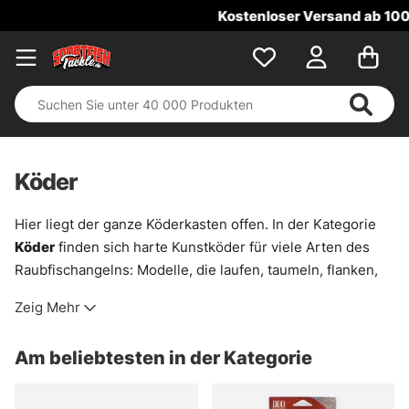
Kostenloser Versand ab 100 €!
Köder
Hier liegt der ganze Köderkasten offen. In der Kategorie
Köder
finden sich harte Kunstköder für viele Arten des
Raubfischangelns: Modelle, die laufen, taumeln, flanken,
vibrieren oder mit einem kurzen Zug plötzlich ausbrechen.
Zeig Mehr
Genau das macht sie so brauchbar. Mal für träge Fische in
kaltem Wasser, mal für schnelle Suchgänge über Kanten,
Am beliebtesten in der Kategorie
Schilfränder oder freies Wasser.
Das Sortiment ist breit gebaut. Es gibt vertraute Klassiker,
aber auch ungewöhnlichere Formen und Hersteller, die im