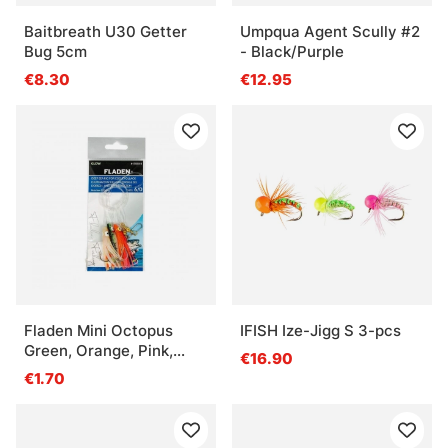
Baitbreath U30 Getter
Umpqua Agent Scully #2
Bug 5cm
- Black/Purple
€8.30
€12.95
Fladen Mini Octopus
IFISH Ize-Jigg S 3-pcs
Green, Orange, Pink,
€16.90
Hook Size 6/0
€1.70