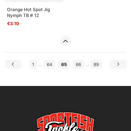
Orange Hot Spot Jig
Nymph TB # 12
€3.10
1
...
64
65
66
...
89