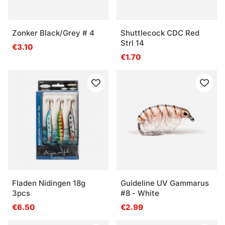
Zonker Black/Grey # 4
Shuttlecock CDC Red
Strl 14
€3.10
€1.70
Fladen Nidingen 18g
Guideline UV Gammarus
3pcs
#8 - White
€6.50
€2.99