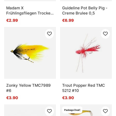
Madam X
Guideline Pot Belly Pig -
Frühlingsfliegen Trocken
Creme Brulee 0,5
- 10
€2.99
€6.99
Zonky Yellow TMC7989
Trout Popper Red TMC
#6
5212 #10
€3.90
€3.90
Package Deal!