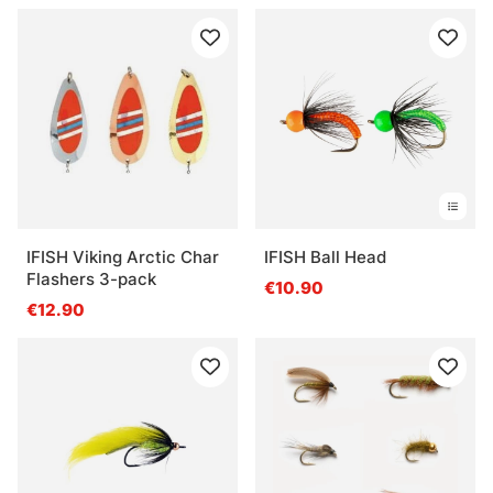
Häufige Fragen zu Kunstködern
Was sind Kunstköder?
Was ist ein Jerkbait?
Was ist ein Wobbler?
IFISH Viking Arctic Char
IFISH Ball Head
Flashers 3-pack
€10.90
€12.90
Was ist ein Tailbait?