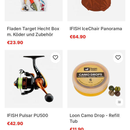
Fladen Target Hecht Box
IFISH IceChair Panorama
m. Köder und Zubehör
€64.90
€23.90
IFISH Pulsar PU500
Loon Camo Drop - Refill
Tub
€42.90
€11.90