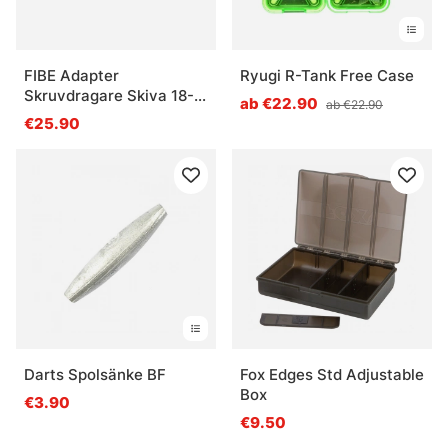
FIBE Adapter
Ryugi R-Tank Free Case
Skruvdragare Skiva 18-
ab €22.90
ab €22.90
22 mm
€25.90
Darts Spolsänke BF
Fox Edges Std Adjustable
Box
€3.90
€9.50