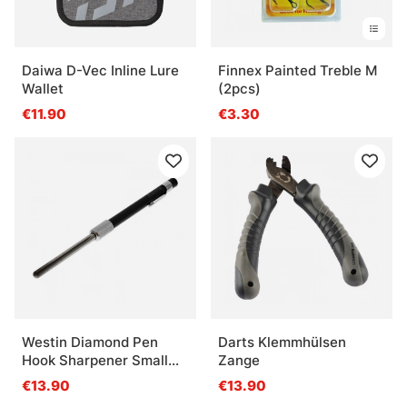
Daiwa D-Vec Inline Lure
Finnex Painted Treble M
Wallet
(2pcs)
€11.90
€3.30
Westin Diamond Pen
Darts Klemmhülsen
Hook Sharpener Small
Zange
Black 13cm
€13.90
€13.90