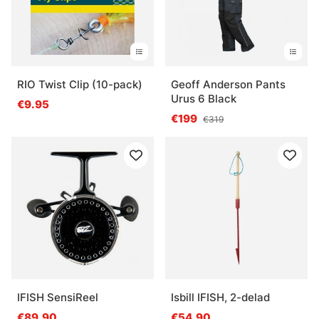
RIO Twist Clip (10-pack)
Geoff Anderson Pants
Urus 6 Black
€9.95
€199
€319
IFISH SensiReel
Isbill IFISH, 2-delad
€89.90
€54.90