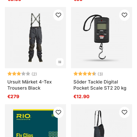
Bewertung:
3.0 von 5 Sternen
Bewertung:
4.3 von 5 Ster
(2)
(3)
Ursuit Märket 4-Tex
Söder Tackle Digital
Trousers Black
Pocket Scale ST2 20 kg
€279
€12.90