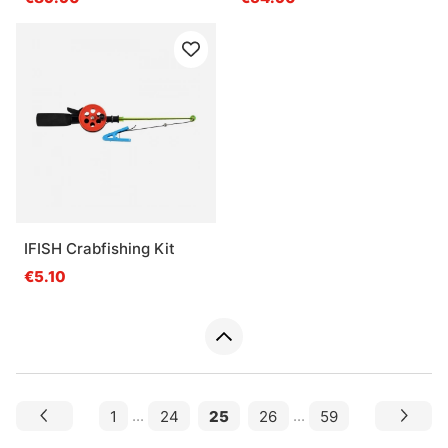
IFISH Crabfishing Kit
€5.10
1
...
24
25
26
...
59