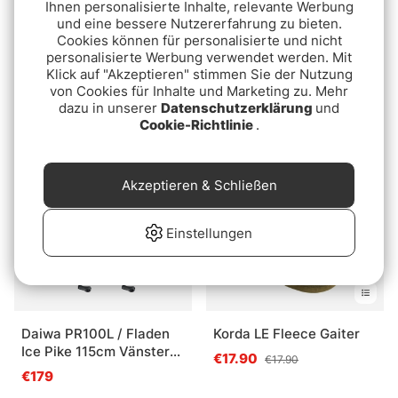
Ihnen personalisierte Inhalte, relevante Werbung
und eine bessere Nutzererfahrung zu bieten.
Cookies können für personalisierte und nicht
personalisierte Werbung verwendet werden. Mit
Klick auf "Akzeptieren" stimmen Sie der Nutzung
Glow Hook 2-pcs size 14
FIBE Fly Reel FG28
von Cookies für Inhalte und Marketing zu. Mehr
dazu in unserer
Datenschutzerklärung
und
€6
€25.90
Cookie-Richtlinie
.
Package Deal!
Akzeptieren & Schließen
Einstellungen
Daiwa PR100L / Fladen
Korda LE Fleece Gaiter
Ice Pike 115cm Vänster
€17.90
€17.90
3-Pack
€179