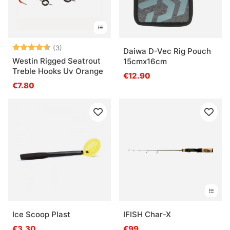
Bewertung:
4.7 von 5 Sternen
(3)
Daiwa D-Vec Rig Pouch
Westin Rigged Seatrout
15cmx16cm
Treble Hooks Uv Orange
€12.90
€7.80
Ice Scoop Plast
IFISH Char-X
€3.30
€99