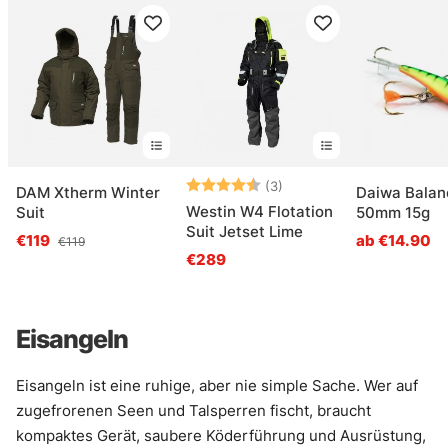
Bewertung:
4.7 von 5 Sternen
(3)
DAM Xtherm Winter
Daiwa Balan
Westin W4 Flotation
Suit
50mm 15g
Suit Jetset Lime
€119
ab €14.90
€119
€289
Eisangeln
Eisangeln ist eine ruhige, aber nie simple Sache. Wer auf
zugefrorenen Seen und Talsperren fischt, braucht
kompaktes Gerät, saubere Köderführung und Ausrüstung,