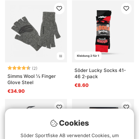
Kleidung 2 für 1
Bewertung:
4.5 von 5 Sternen
(2)
Söder Lucky Socks 41-
Simms Wool ½ Finger
46 2-pack
Glove Steel
€8.60
€34.90
Cookies
Söder Sportfiske AB verwendet Cookies, um