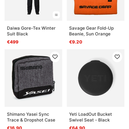
Daiwa Gore-Tex Winter
Savage Gear Fold-Up
Suit Black
Beanie, Sun Orange
€499
€9.20
Shimano Yasei Sync
Yeti LoadOut Bucket
Trace & Dropshot Case
Swivel Seat - Black
€16.90
€64.90