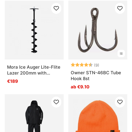
Bewertung:
4.9 von 5 Ster
(9)
Mora Ice Auger Lite-Flite
Owner STN-46BC Tube
Lazer 200mm with
Hook 8st
Adapter
€189
ab €9.10