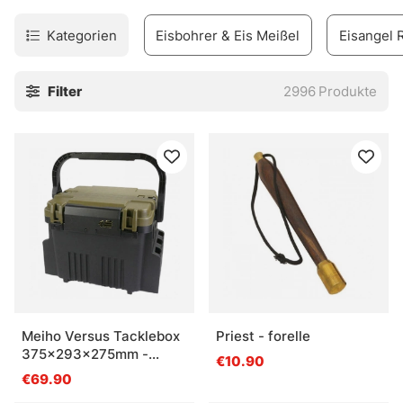
» Zurück zu Angelmethoden
Kategorien
Eisbohrer & Eis Meißel
Eisangel 
Häufige Fragen zum Eisangeln
Filter
2996
Produkte
Was ist Eisangeln?
Was ist beim Eisangeln die wichtigste
Ausrüstung?
Was ist der Vorteil von kleinen Ködern beim
Eisangeln?
Meiho Versus Tacklebox
Priest - forelle
375x293x275mm -
€10.90
Was ist beim Angeln auf dem Eis
Green
€69.90
sicherheitsrelevant?