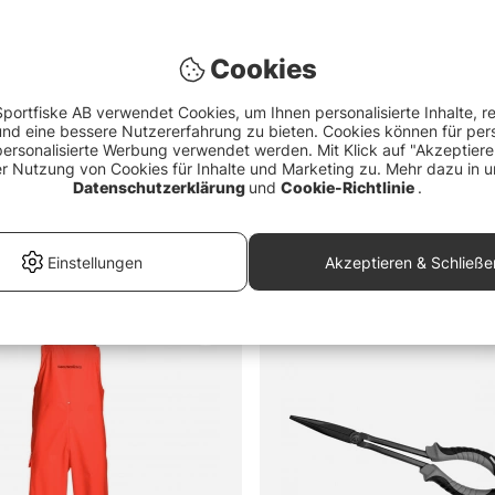
e Fast Lead
Westin W3 Game Tackle Box
Söde
s) - 5g, 7g, 10g,
36x22,5x5cm Grey/Clear
(36
Cookies
€10.90
€9.
er Vorteil von kleinen Ködern beim Eisangeln?
portfiske AB verwendet Cookies, um Ihnen personalisierte Inhalte, r
d eine bessere Nutzererfahrung zu bieten. Cookies können für pers
personalisierte Werbung verwendet werden. Mit Klick auf "Akzeptier
eim Angeln auf dem Eis sicherheitsrelevant?
er Nutzung von Cookies für Inhalte und Marketing zu. Mehr dazu in u
Datenschutzerklärung
und
Cookie-Richtlinie
.
Kampagnen
Marke
Preis
Einstellungen
Akzeptieren & Schließe