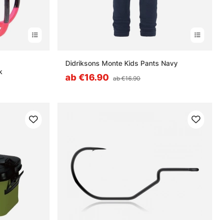
nen
Didriksons Monte Kids Pants Navy
k
ab €16.90
ab €16.90