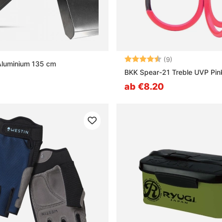
Bewertung:
4.8 von 5 Ster
(9)
Aluminium 135 cm
BKK Spear-21 Treble UVP Pin
ab €8.20