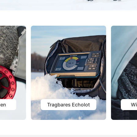
len
Tragbares Echolot
Wi