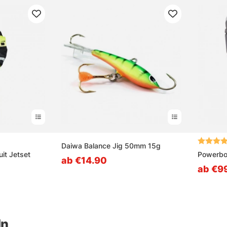
 5 Sternen
Bewertu
Daiwa Balance Jig 50mm 15g
it Jetset
Powerboo
ab €14.90
ab €9
ln