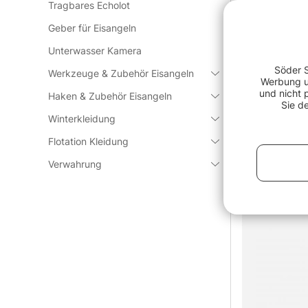
Tragbares Echolot
Box
Westin W3 Terminal Tackle
Söder Tackl
rey/Clear
Box S
Sinker (25pc
Geber für Eisangeln
14g, 18g
€5.70
€19.90
Was ist d
Unterwasser Kamera
Söder S
Werkzeuge & Zubehör Eisangeln
Werbung un
und nicht 
Was ist b
Haken & Zubehör Eisangeln
Sie d
Winterkleidung
Sortieren:
Flotation Kleidung
Verwahrung