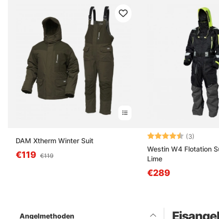
Bewertung:
4.7 von
(3)
DAM Xtherm Winter Suit
Westin W4 Flotation Su
€119
€119
Lime
€289
Eisange
Angelmethoden