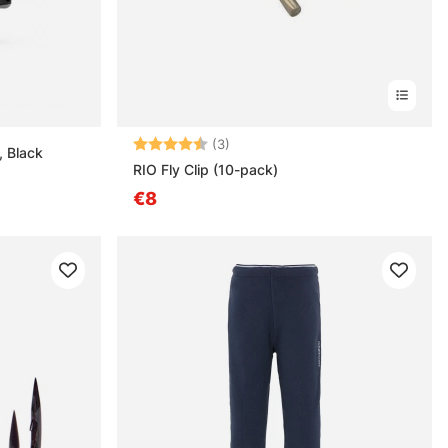
Bewertung:
4.3 von 5 Sternen
(3)
, Black
RIO Fly Clip (10-pack)
€8