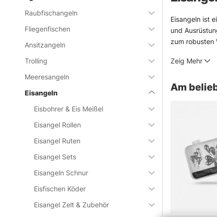
Raubfischangeln
Eisangeln ist 
Fliegenfischen
und Ausrüstung
zum robusten W
Ansitzangeln
In dieser Kate
Trolling
Zeig Mehr
fressen. Klein
Eis unterwegs 
Meeresangeln
Am belieb
Wichtig bleibt
Eisangeln
Angeltag. Und
Eisbohrer & Eis Meißel
» Zurück zu
Eisangel Rollen
Eisangel Ruten
Häufige Fra
Eisangel Sets
Eisangeln Schnur
Was ist E
Eisfischen Köder
Eisangel Zelt & Zubehör
Was ist 