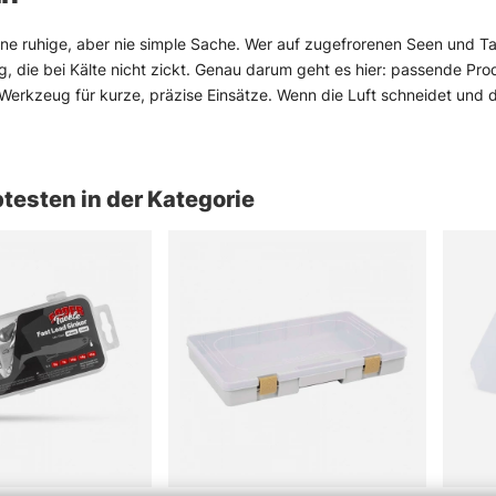
eine ruhige, aber nie simple Sache. Wer auf zugefrorenen Seen und 
, die bei Kälte nicht zickt. Genau darum geht es hier: passende Pro
erkzeug für kurze, präzise Einsätze. Wenn die Luft schneidet und di
gorie finden sich Lösungen für Zander, Barsch, Hecht und andere Win
e Köder, klare Signale, wenig Schnickschnack — das funktioniert häu
ist, kommt damit gut zurecht, denn vieles lässt sich schnell verstehen
testen in der Kategorie
 immer die Lage vor Ort: Eisstärke prüfen, Wetter lesen, Wege planen
 genau dafür ist diese Auswahl gedacht.
 Angelmethoden
gen zum Eisangeln
isangeln?
beim Eisangeln die wichtigste Ausrüstung?