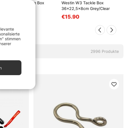
r Tackle Deep Lure Box
Westin W3 Tackle Box
x22,5x8cm)
36x22,5x8cm Grey/Clear
90
€15.90
elevante
onalisierte
en" stimmen
nserer
2996
Produkte
n