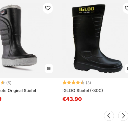
ng:
4.2 von 5 Sternen
Bewertung:
4.3 von 5 Sternen
(5)
(3)
ts Original Stiefel
IGLOO Stiefel (-30C)
9
€43.90