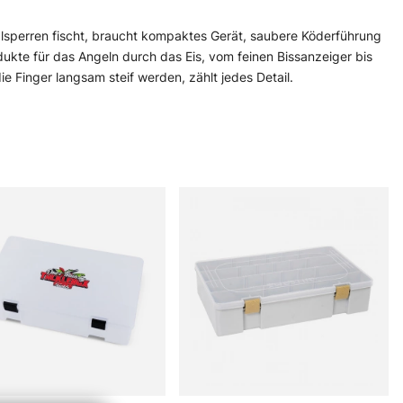
Talsperren fischt, braucht kompaktes Gerät, saubere Köderführung
dukte für das Angeln durch das Eis, vom feinen Bissanzeiger bis
e Finger langsam steif werden, zählt jedes Detail.
terräuber, die oft näher am Grund stehen und eher vorsichtig
fig besser als großes Theater. Auch wer noch nicht lange auf dem
 und sauber einsetzen. Praktisch, direkt, ohne Firlefanz.
. Dann wird aus einer kalten Angelegenheit ein sehr präziser