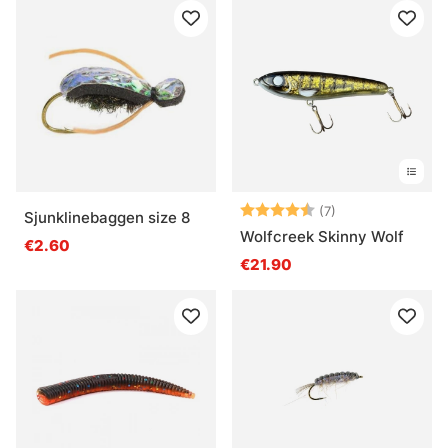
Bewertung:
4.9 von 5 Stern
(7)
Sjunklinebaggen size 8
Wolfcreek Skinny Wolf
€2.60
€21.90