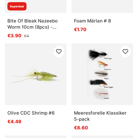
Superdeal
Bite Of Bleak Nazeebo
Foam Märlan # 8
Worm 10cm (8pcs) -
€1.70
Molting Craw
€3.90
€4
Olive CDC Shrimp #6
Meeresforelle Klassiker
5-pack
€4.49
€8.60