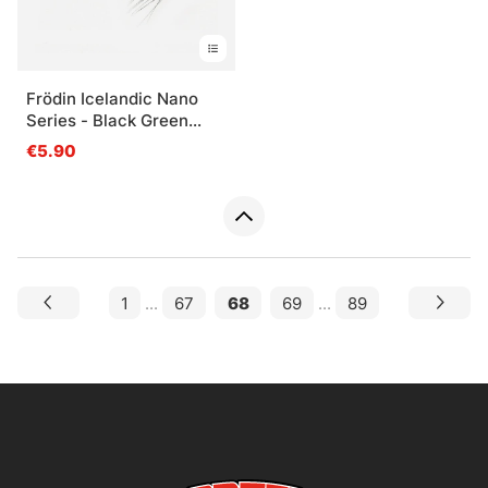
Frödin Icelandic Nano
Series - Black Green
Helmet
€5.90
1
...
67
68
69
...
89