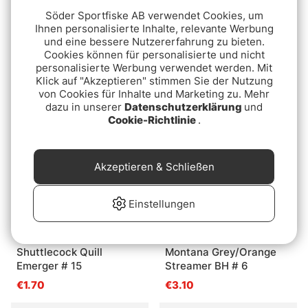
Söder Sportfiske AB verwendet Cookies, um
Ihnen personalisierte Inhalte, relevante Werbung
und eine bessere Nutzererfahrung zu bieten.
Umpqua Mini Leech Jig
Mini-balansare Birra
Cookies können für personalisierte und nicht
#12 - Olive
18mm, 3-pack
personalisierte Werbung verwendet werden. Mit
€4.95
€7.70
Klick auf "Akzeptieren" stimmen Sie der Nutzung
von Cookies für Inhalte und Marketing zu. Mehr
dazu in unserer
Datenschutzerklärung
und
Cookie-Richtlinie
.
Akzeptieren & Schließen
Einstellungen
Shuttlecock Quill
Montana Grey/Orange
Emerger # 15
Streamer BH # 6
€1.70
€3.10