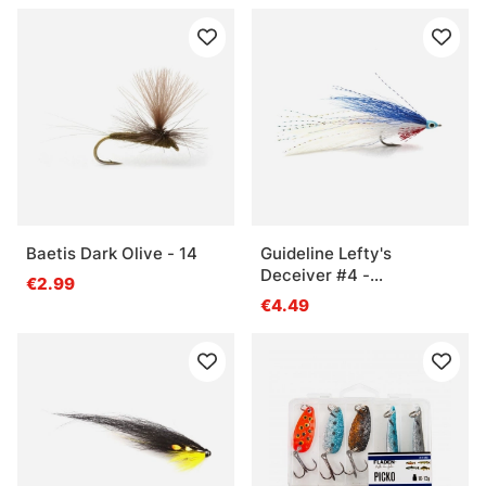
Häufige Fragen zu Kunstködern
Was sind Kunstköder?
Was ist ein Jerkbait?
Was ist ein Wobbler?
Baetis Dark Olive - 14
Guideline Lefty's
Deceiver #4 -
€2.99
White/Blue
€4.49
Was ist ein Tailbait?