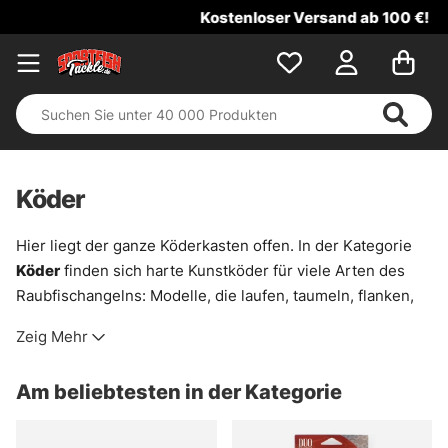
Kostenloser Versand ab 100 €!
Köder
Hier liegt der ganze Köderkasten offen. In der Kategorie
Köder
finden sich harte Kunstköder für viele Arten des
Raubfischangelns: Modelle, die laufen, taumeln, flanken,
vibrieren oder mit einem kurzen Zug plötzlich ausbrechen.
Zeig Mehr
Genau das macht sie so brauchbar. Mal für träge Fische in
kaltem Wasser, mal für schnelle Suchgänge über Kanten,
Am beliebtesten in der Kategorie
Schilfränder oder freies Wasser.
Das Sortiment ist breit gebaut. Es gibt vertraute Klassiker,
aber auch ungewöhnlichere Formen und Hersteller, die im