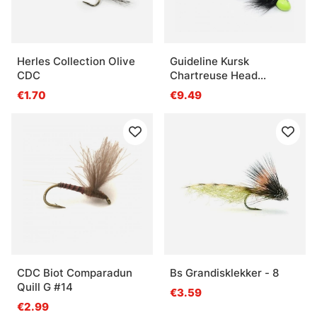
Herles Collection Olive
Guideline Kursk
CDC
Chartreuse Head
Medium
€1.70
€9.49
CDC Biot Comparadun
Bs Grandisklekker - 8
Quill G #14
€3.59
€2.99