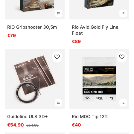
RIO Gripshooter 30,5m
Rio Avid Gold Fly Line
Float
€79
€89
Guideline ULS 3D+
Rio MDC Tip 12ft
€54.90
€40
€54.90