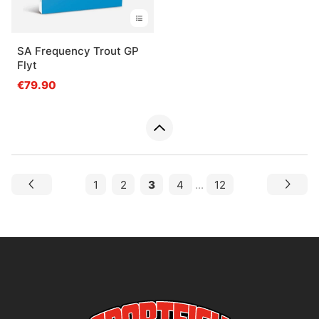
SA Frequency Trout GP
Flyt
€79.90
1
2
3
4
...
12