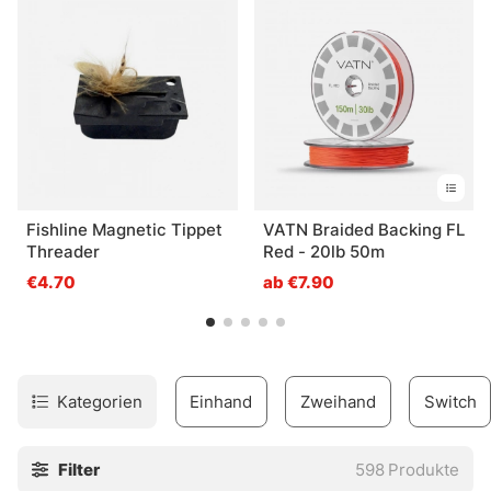
Wir helfen Ihnen gerne weiter.
Fishline Magnetic Tippet
VATN Braided Backing FL
Threader
Red - 20lb 50m
€4.70
ab €7.90
Kategorien
Einhand
Zweihand
Switch
Filter
598
Produkte