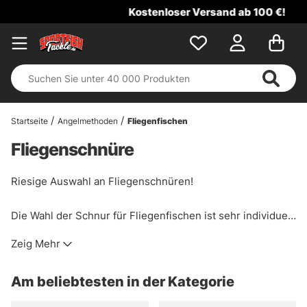
Kostenloser Versand ab 100 €!
Startseite
Angelmethoden
Fliegenfischen
Fliegenschnüre
Riesige Auswahl an Fliegenschnüren!
Die Wahl der Schnur für Fliegenfischen ist sehr individuell,
deshalb haben wir eine große Auswahl an
Zeig Mehr
Fliegenfischerschnüren bekannter Marken wie Vision,
Guideline, RIO, Loop, Scientific Angler und mehr auf Lager
Am beliebtesten in der Kategorie
haben. Wenn Sie Hilfe bei der Auswahl der richtigen
Fliegenschnur benötigen, können Sie sich an uns wenden.