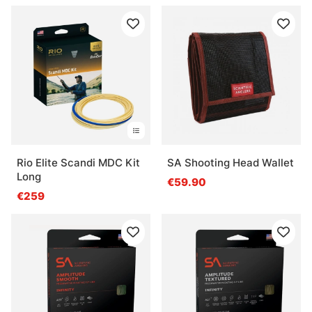
Rio Elite Scandi MDC Kit
SA Shooting Head Wallet
Long
€59.90
€259