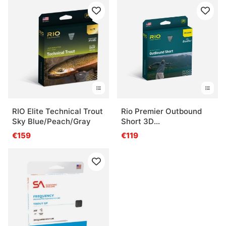
RIO Elite Technical Trout
Rio Premier Outbound
Sky Blue/Peach/Gray
Short 3D
Float/Hover/Intermediate
€159
€119
Fly Line