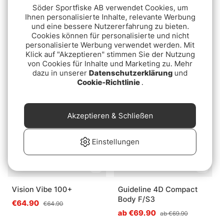
Söder Sportfiske AB verwendet Cookies, um
Ihnen personalisierte Inhalte, relevante Werbung
und eine bessere Nutzererfahrung zu bieten.
Cookies können für personalisierte und nicht
Vision HYBRID tip 7.5ft
Rio Premier Dart V2.0
personalisierte Werbung verwendet werden. Mit
Sink 3 Tip WF Fly Line
Klick auf "Akzeptieren" stimmen Sie der Nutzung
€36.90
von Cookies für Inhalte und Marketing zu. Mehr
€119
dazu in unserer
Datenschutzerklärung
und
Cookie-Richtlinie
.
Akzeptieren & Schließen
Einstellungen
Vision Vibe 100+
Guideline 4D Compact
Body F/S3
€64.90
€64.90
ab €69.90
ab €69.90