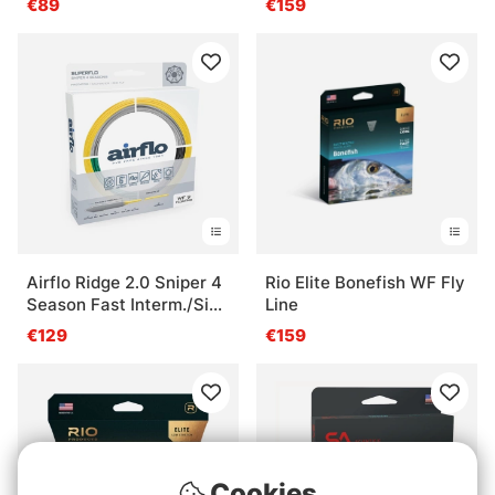
€89
€159
Airflo Ridge 2.0 Sniper 4
Rio Elite Bonefish WF Fly
Season Fast Interm./Sink
Line
3
€129
€159
Cookies