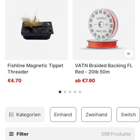
Wir helfen Ihnen gerne weiter.
Fishline Magnetic Tippet
VATN Braided Backing FL
Threader
Red - 20lb 50m
€4.70
ab €7.90
Kategorien
Einhand
Zweihand
Switch
Filter
598
Produkte