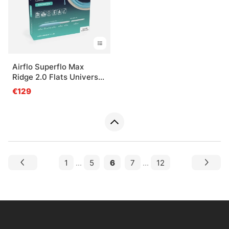
Airflo Superflo Max
Ridge 2.0 Flats Universal
Intermediate Fly Line
€129
1
...
5
6
7
...
12