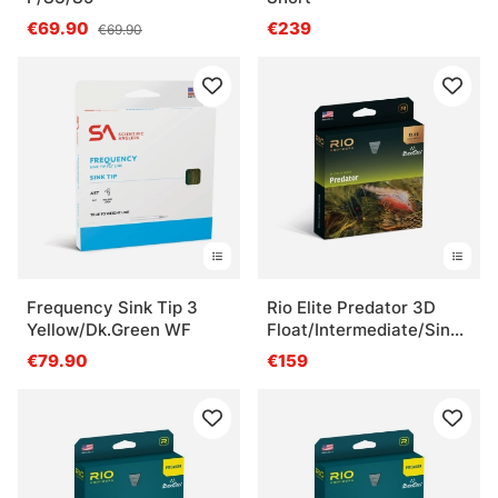
€69.90
€239
€69.90
Frequency Sink Tip 3
Rio Elite Predator 3D
Yellow/Dk.Green WF
Float/Intermediate/Sink3
Fly Line
€79.90
€159