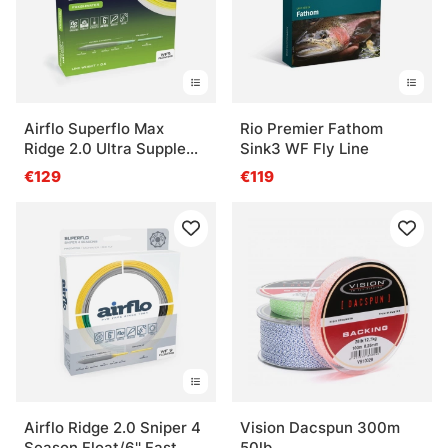
Airflo Superflo Max
Rio Premier Fathom
Ridge 2.0 Ultra Supple
Sink3 WF Fly Line
Universal
€129
€119
Airflo Ridge 2.0 Sniper 4
Vision Dacspun 300m
Season Float/6'' Fast
50lb