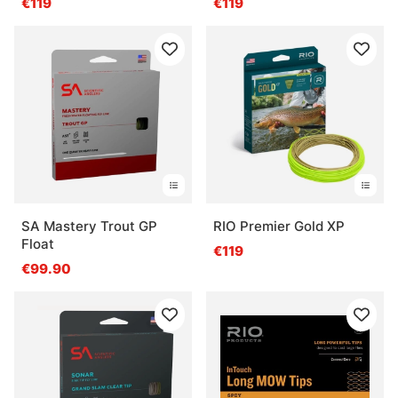
€119
€119
Fly Line
SA Mastery Trout GP
RIO Premier Gold XP
Float
€119
€99.90