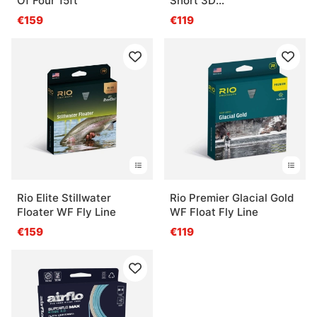
Of Four 15ft
Short 3D
Intermediate/Sink3/Sink5
€159
€119
Fly Line
Rio Elite Stillwater
Rio Premier Glacial Gold
Floater WF Fly Line
WF Float Fly Line
€159
€119