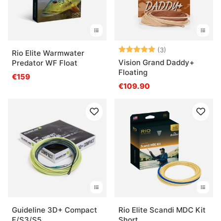
Bewertung:
5.0 von 5 Ster
(3)
Rio Elite Warmwater
Vision Grand Daddy+
Predator WF Float
Floating
€159
€109.90
Guideline 3D+ Compact
Rio Elite Scandi MDC Kit
F/S3/S5
Short