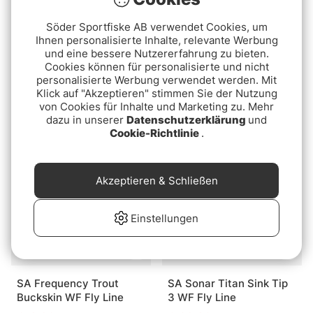
Söder Sportfiske AB verwendet Cookies, um
Ihnen personalisierte Inhalte, relevante Werbung
und eine bessere Nutzererfahrung zu bieten.
Cookies können für personalisierte und nicht
Rio Elite Gamechanger
SA Sonar Titan Sink Tip
personalisierte Werbung verwendet werden. Mit
Body F/S3/S5
WF Fly Line F/I
Klick auf "Akzeptieren" stimmen Sie der Nutzung
von Cookies für Inhalte und Marketing zu. Mehr
€89
€129.90
dazu in unserer
Datenschutzerklärung
und
Cookie-Richtlinie
.
Akzeptieren & Schließen
Einstellungen
SA Frequency Trout
SA Sonar Titan Sink Tip
Buckskin WF Fly Line
3 WF Fly Line