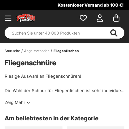
Kostenloser Versand ab 100 €!
Startseite
Angelmethoden
Fliegenfischen
Fliegenschnüre
Riesige Auswahl an Fliegenschnüren!
Die Wahl der Schnur für Fliegenfischen ist sehr individuell,
deshalb haben wir eine große Auswahl an
Zeig Mehr
Fliegenfischerschnüren bekannter Marken wie Vision,
Guideline, RIO, Loop, Scientific Angler und mehr auf Lager
Am beliebtesten in der Kategorie
haben. Wenn Sie Hilfe bei der Auswahl der richtigen
Fliegenschnur benötigen, können Sie sich an uns wenden.