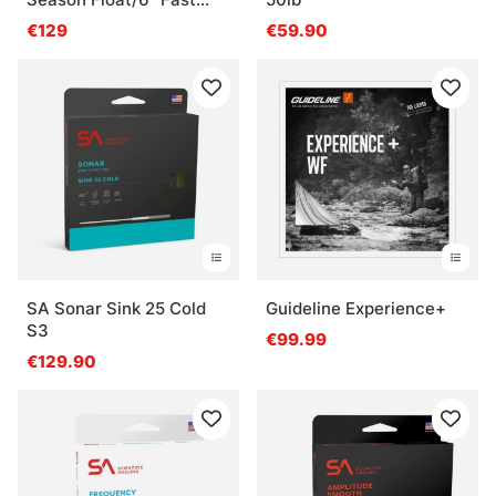
Interm. tip
€129
€59.90
SA Sonar Sink 25 Cold
Guideline Experience+
S3
€99.99
€129.90