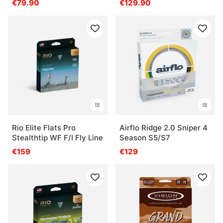
€79.90
€129.90
Rio Elite Flats Pro
Airflo Ridge 2.0 Sniper 4
Stealthtip WF F/I Fly Line
Season S5/S7
€159
€129