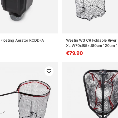
Floating Aerator RCDDFA
Westin W3 CR Foldable River
XL W70xl85xd80cm 120cm 1
€79.90