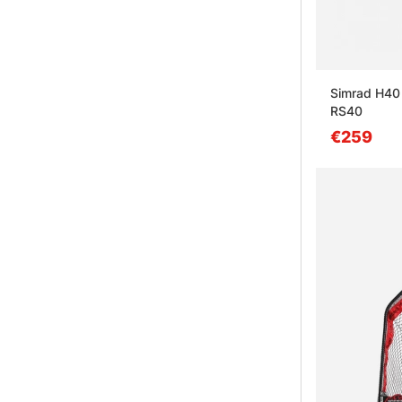
Simrad H40 
RS40
€259