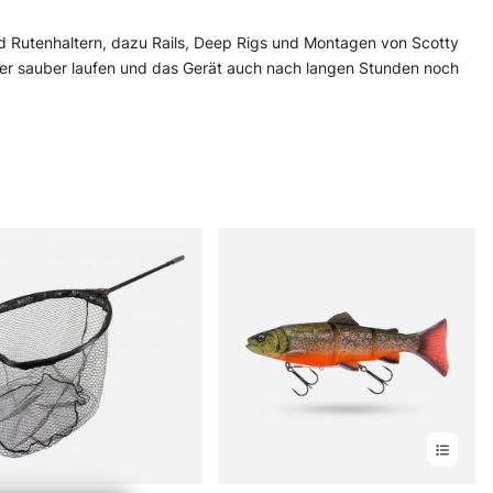
 und Rutenhaltern, dazu Rails, Deep Rigs und Montagen von Scotty
er sauber laufen und das Gerät auch nach langen Stunden noch
rungen und Ausrüstung, die Druck und Zug aushält, wenn das Boot
e Kategorie für Angler, die gern präzise fischen, aber eben nicht
fon lässt sich meist schnell klären, welches Teil wirklich passt.
rennt sich brauchbar von bloß nett.