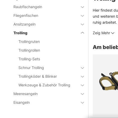
Raubfischangeln
Hier findest d
Fliegenfischen
und weiteren 
ruhig arbeitet.
Ansitzangeln
Trolling ist k
Trolling
Zeig Mehr
Tempo macht un
unnötig kompli
Trollingruten
Am belieb
Falls etwas feh
Trollingrollen
Manchmal ist d
Trolling-Sets
» Zur Haupt
Schnur Trolling
Trollingköder & Blinker
Häufige Fra
Werkzeuge & Zubehör Trolling
Meeresangeln
Was ist T
Eisangeln
Was ist e