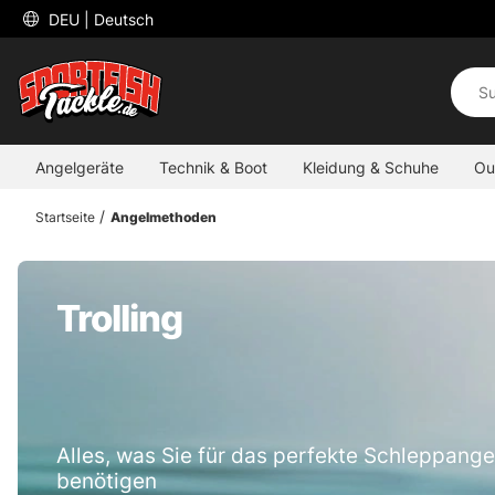
 DEU 
| Deutsch
Angelgeräte
Technik & Boot
Kleidung & Schuhe
Ou
Startseite
Angelmethoden
Trolling
Alles, was Sie für das perfekte Schleppang
benötigen