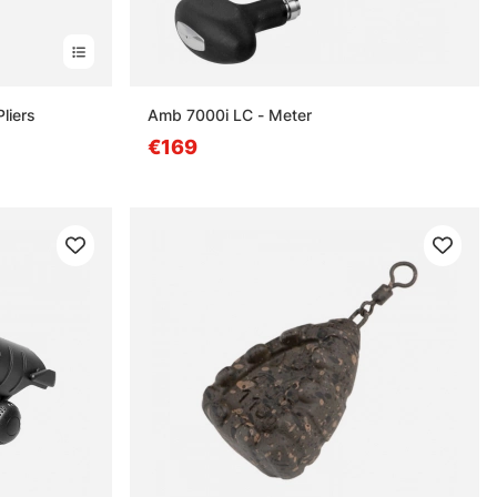
liers
Amb 7000i LC - Meter
€169