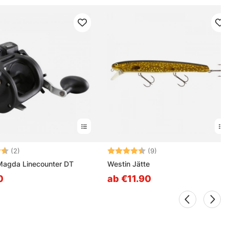
ng:
4.5 von 5 Sternen
Bewertung:
4.6 von 5 Sternen
(2)
(9)
agda Linecounter DT
Westin Jätte
0
ab €11.90