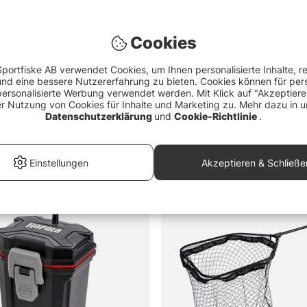
 Scissors Incl,
Westin W3 Drift Sock
West
5''/8,9cm Black
Trolling/Kayak Small
Land
Cookies
€22.90
€8
er Vorteil von Deep Rigs?
portfiske AB verwendet Cookies, um Ihnen personalisierte Inhalte, r
d eine bessere Nutzererfahrung zu bieten. Cookies können für pers
personalisierte Werbung verwendet werden. Mit Klick auf "Akzeptier
beim Montieren von Rutenhaltern wichtig?
er Nutzung von Cookies für Inhalte und Marketing zu. Mehr dazu in u
Datenschutzerklärung
und
Cookie-Richtlinie
.
Kampagnen
Preis
Marke
Einstellungen
Akzeptieren & Schließe