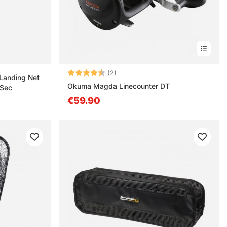
Bewertung:
4.5 von 5 Sternen
(2)
 Landing Net
Okuma Magda Linecounter DT
Sec
€59.90