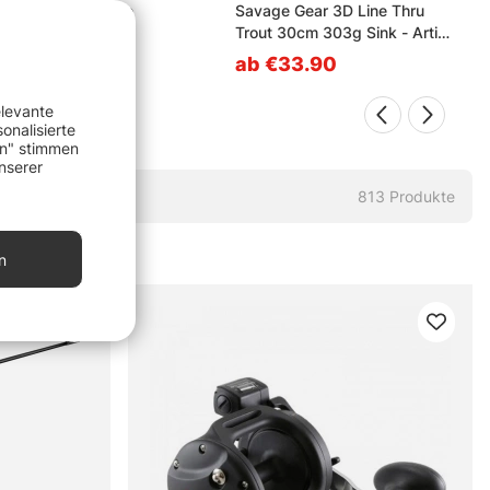
in W3 CR Foldable
Savage Gear 3D Line Thru
ing Net L
Trout 30cm 303g Sink - Artic
Char
4.90
ab €33.90
elevante
onalisierte
en" stimmen
nserer
813
Produkte
n