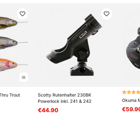
Bewertu
Thru Trout
Scotty Rutenhalter 230BK
Okuma M
Powerlock inkl. 241 & 242
€59.9
€44.90