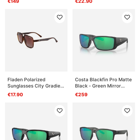
€149
€22.90
Fladen Polarized
Costa Blackfin Pro Matte
Sunglasses City Gradient
Black - Green Mirror
Brown
580G
€17.90
€259