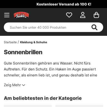
Kostenloser Versand ab 100 €!
Startseite
Kleidung & Schuhe
Sonnenbrillen
Gute Sonnenbrillen gehören ans Wasser. Nicht fürs
Auftreten. Für den Schutz. Ein Haken im Auge passiert
schneller, als einem lieb ist, und genau deshalb ist eine
saubere Brille am Ufer kein Luxus, sondern vernünftige
Zeig Mehr
Ausrüstung. Dazu kommt der UV-Schutz, der die Augen
bei langen Tagen auf dem Wasser spürbar entlastet. Wer
Am beliebtesten in der Kategorie
zusätzlich Spiegelungen auf der Oberfläche bändigen will,
merkt rasch, wie viel klarer das Bild mit der richtigen