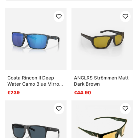
Was ist eine polarisierte Sonnenbrille?
Was ist der Vorteil von gelben Gläsern?
Was ist der Vorteil von kupferfarbenen Gläsern?
Was ist der Vorteil von grauen Gläsern?
Costa Rincon II Deep
ANGLRS Strömmen Matt
Water Camo Blue Mirror
Dark Brown
580G
€239
€44.90