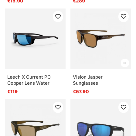
€15.90
€289
Leech X Current PC
Vision Jasper
Copper Lens Water
Sunglasses
€119
€57.90