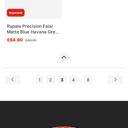
Superdeal
Rapala Precision Faial
Matte Blue Havana Grey
Blue Mirror
€84.90
€89.90
1
2
3
4
...
8